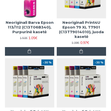
Neoriginali Barva Epson
Neoriginali Print4U
113/112 (C13T06B340),
Epson 79 XL T7901
Purpurinė kasetė
(C13T79014010), juoda
kasetė
1.05€
1.50€
0.97€
1.38€
-30 %
-30 %