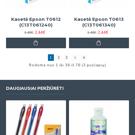
Kasetė Epson T0612
Kasetė Epson T0613
(C13T061240)
(C13T061340)
2.44€
2.44€
3.48€
3.48€
1
2
3
Rodoma nuo 1 iki 36 iš 76 (3 puslapių)
DAUGIAUSIAI PERŽIŪRĖTI