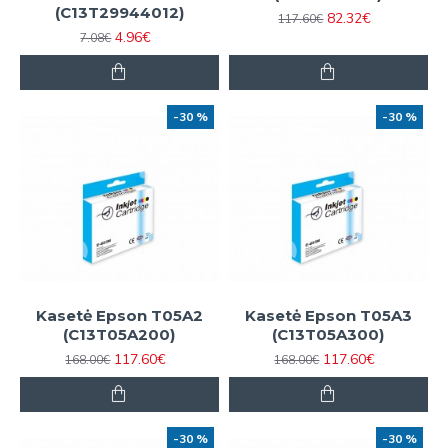
(C13T29944012)
82.32€
117.60€
4.96€
7.08€
-30 %
-30 %
Kasetė Epson T05A2
Kasetė Epson T05A3
(C13T05A200)
(C13T05A300)
117.60€
117.60€
168.00€
168.00€
-30 %
-30 %