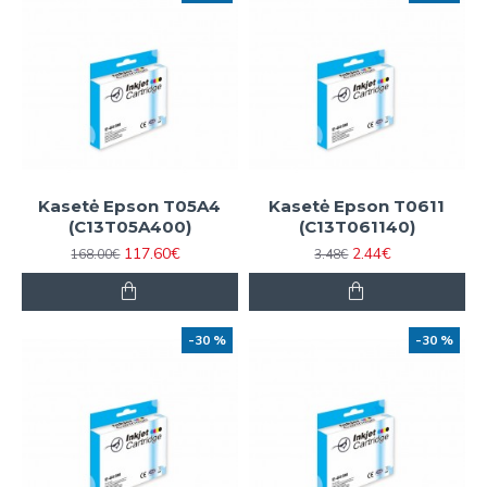
Kasetė Epson T05A4
Kasetė Epson T0611
(C13T05A400)
(C13T061140)
117.60€
2.44€
168.00€
3.48€
-30 %
-30 %