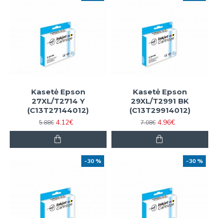
Kasetė Epson
Kasetė Epson
27XL/T2714 Y
29XL/T2991 BK
(C13T27144012)
(C13T29914012)
4.12€
4.96€
5.88€
7.08€
-30 %
-30 %