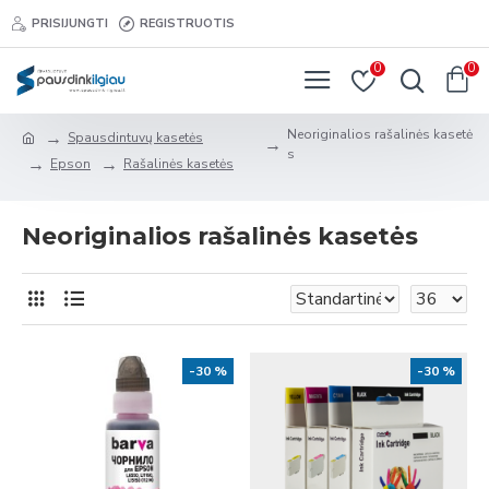
PRISIJUNGTI
REGISTRUOTIS
0
0
Neoriginalios rašalinės kasetė
Spausdintuvų kasetės
s
Epson
Rašalinės kasetės
Neoriginalios rašalinės kasetės
-30 %
-30 %