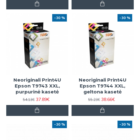
-30 %
-30 %
Neoriginali Print4U
Neoriginali Print4U
Epson T9743 XXL,
Epson T9744 XXL,
purpurinė kasetė
geltona kasetė
37.89€
38.66€
54.13€
55.23€
-30 %
-30 %