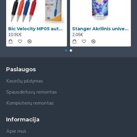
Bic Velocity MP05 automatinis pieštukas su 3 x 0.5mm HB grafitais (dėžutėje 12vnt. skirtingomis korp
Stanger Akrilinis universalus lakas, žvilgančio aukso efektas, 82 ml, 1 vnt KI12780A
10.91€
2.05€
Paslaugos
Kasečių pildymas
Spausdintuvų remontas
Kompiuterių remontas
Informacija
Apie mus