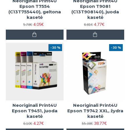
Neoriginali Print4U
Neoriginali Print4U
Epson T7554
Epson T9081
(C13T755440), geltona
(C13T908140), juoda
kasetė
kasetė
4.05€
4.77€
5.78€
6.81€
-30 %
-30 %
Neoriginali Print4U
Neoriginali Print4U
Epson T9451, juoda
Epson T9742 XXL, žydra
kasetė
kasetė
4.27€
38.77€
6.10€
55.38€