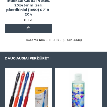
Indeksai Global Notes,
25x43mm, žali,
plastikiniai (1x50) 0718-
204
0.36€
Rodoma nuo 1 iki 3 iš 3 (1 puslapių)
DAUGIAUSIAI PERŽIŪRĖTI