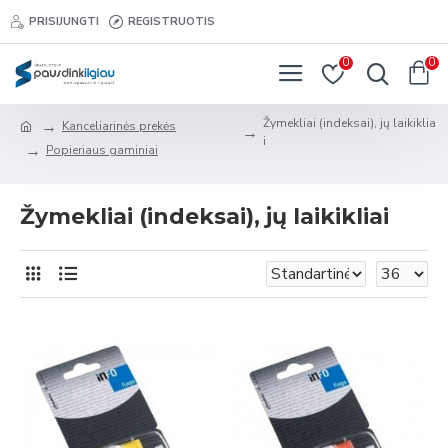
PRISIJUNGTI
REGISTRUOTIS
0
0
Žymekliai (indeksai), jų laikiklia
Kanceliarinės prekės
i
Popieriaus gaminiai
Žymekliai (indeksai), jų laikikliai