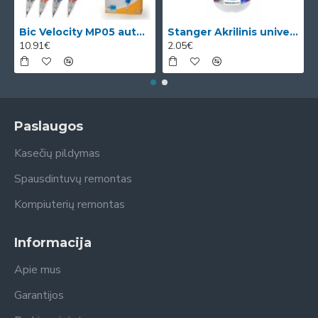
Bic Velocity MP05 automatinis pieštukas su 3 x 0.5mm HB grafitais (dėžutėje 12vnt. skirtingomis korp
Stanger Akrilinis universalus lakas, žvilgančio aukso efektas, 82 ml, 1 vnt KI12780A
10.91€
2.05€
Paslaugos
Kasečių pildymas
Spausdintuvų remontas
Kompiuterių remontas
Informacija
Apie mus
Garantijos