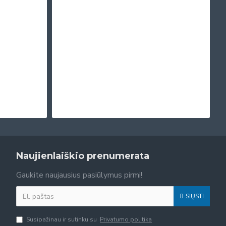
Naujienlaiškio prenumerata
Gaukite naujausius pasiūlymus pirmi!
SIŲSTI
Susipažinau ir sutinku su
Privatumo politika