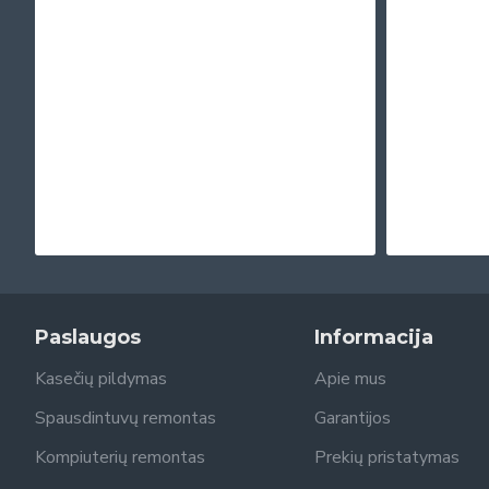
Paslaugos
Informacija
Kasečių pildymas
Apie mus
Spausdintuvų remontas
Garantijos
Kompiuterių remontas
Prekių pristatymas