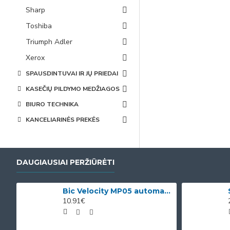
Sharp
Toshiba
Triumph Adler
Xerox
SPAUSDINTUVAI IR JŲ PRIEDAI
KASEČIŲ PILDYMO MEDŽIAGOS
BIURO TECHNIKA
KANCELIARINĖS PREKĖS
DAUGIAUSIAI PERŽIŪRĖTI
Bic Velocity MP05 automatinis pieštukas su 3 x 0.5mm HB grafitais (dėžutėje 12vnt. skirtingomis korp
10.91€