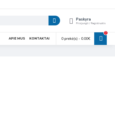
Paskyra
Prisijungti / Registruotis
0
0 prekė(s) - 0.00€
APIE MUS
KONTAKTAI