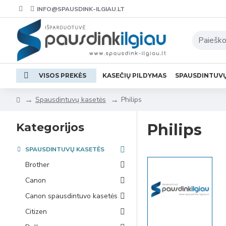
INFO@SPAUSDINK-ILGIAU.LT
VISOS PREKĖS
KASEČIŲ PILDYMAS
SPAUSDINTUV
Spausdintuvų kasetės
Philips
Kategorijos
Philips
SPAUSDINTUVŲ KASETĖS
Brother
Canon
Canon spausdintuvo kasetės
Citizen