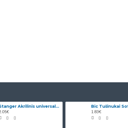
Stanger Akrilinis universalus lakas, žvilgančio aukso efektas, 82 ml, 1 vnt KI12780A
2.05€
1.83€