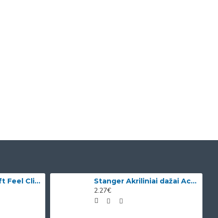
Bic Tušinukai Soft Feel Clic Fun, skirtingų spalvų, 4 vnt.
Stanger Akriliniai dažai Acrylic Paints 75 ml, citrinos geltonumo 950101
2.27€