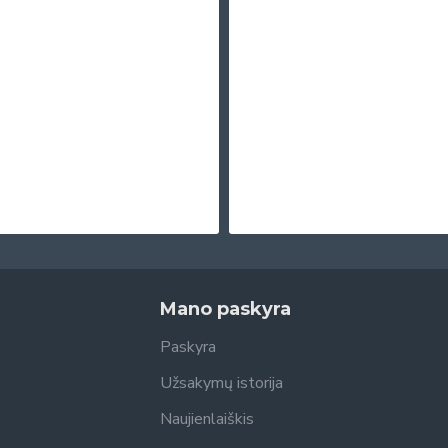
Mano paskyra
Paskyra
Užsakymų istorija
Naujienlaiškis