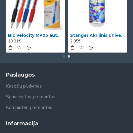
Bic Velocity MP05 automatinis pieštukas su 3 x 0.5mm HB grafitais (dėžutėje 12vnt. skirtingomis korp
Stanger Akrilinis universalus lakas, žvilgančio aukso efektas, 82 ml, 1 vnt KI12780A
10.91€
2.05€
Paslaugos
Kasečių pildymas
Spausdintuvų remontas
Kompiuterių remontas
Informacija