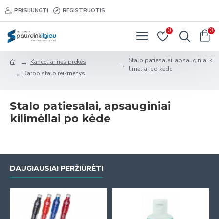
PRISIJUNGTI
REGISTRUOTIS
0
0
Stalo patiesalai, apsauginiai ki
Kanceliarinės prekės
limėliai po kėde
Darbo stalo reikmenys
Stalo patiesalai, apsauginiai
kilimėliai po kėde
DAUGIAUSIAI PERŽIŪRĖTI