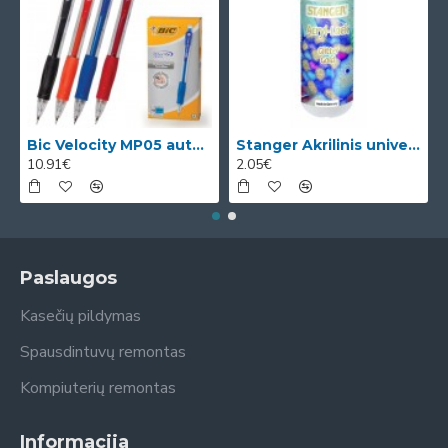
Bic Velocity MP05 automatinis pieštukas su 3 x 0.5mm HB grafitais (dėžutėje 12vnt. skirtingomis korp
Stanger Akrilinis universalus lakas, žvilgančio aukso efektas, 82 ml, 1 vnt KI12780A
10.91€
2.05€
Paslaugos
Kasečių pildymas
Spausdintuvų remontas
Kompiuterių remontas
Informacija