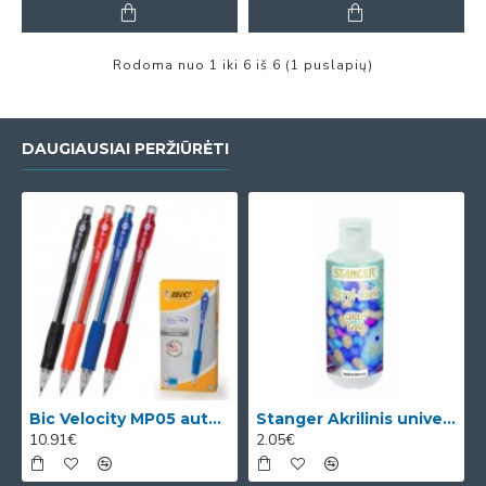
Rodoma nuo 1 iki 6 iš 6 (1 puslapių)
DAUGIAUSIAI PERŽIŪRĖTI
Bic Velocity MP05 automatinis pieštukas su 3 x 0.5mm HB grafitais (dėžutėje 12vnt. skirtingomis korp
Stanger Akrilinis universalus lakas, žvilgančio aukso efektas, 82 ml, 1 vnt KI12780A
10.91€
2.05€