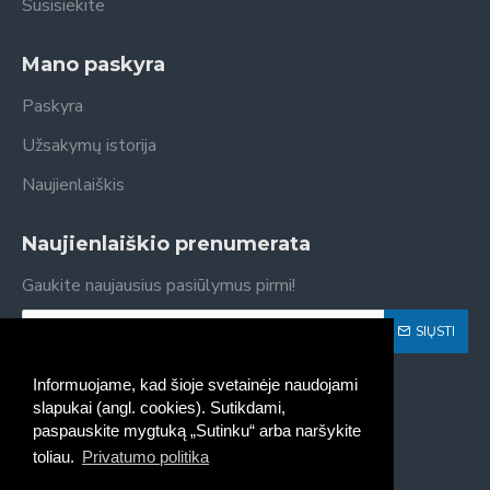
Susisiekite
Mano paskyra
Paskyra
Užsakymų istorija
Naujienlaiškis
Naujienlaiškio prenumerata
Gaukite naujausius pasiūlymus pirmi!
SIŲSTI
Susipažinau ir sutinku su
Privatumo politika
Informuojame, kad šioje svetainėje naudojami
slapukai (angl. cookies). Sutikdami,
paspauskite mygtuką „Sutinku“ arba naršykite
toliau.
Privatumo politika