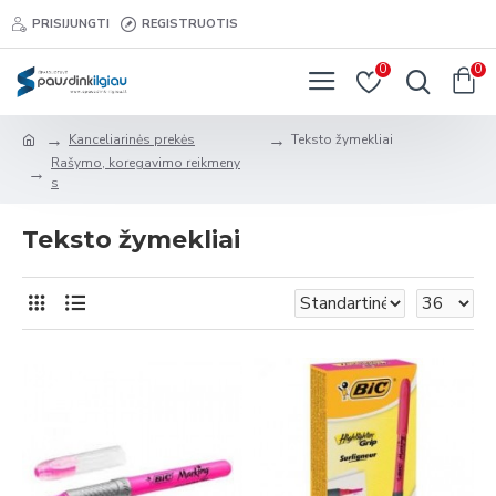
PRISIJUNGTI
REGISTRUOTIS
0
0
Kanceliarinės prekės
Teksto žymekliai
Rašymo, koregavimo reikmeny
s
Teksto žymekliai