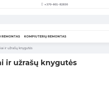
+370-601-82830
Ų REMONTAS
KOMPIUTERIŲ REMONTAS
iai ir užrašų knygutės
ai ir užrašų knygutės