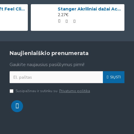
Bic Tušinukai Soft Feel Clic Fun, skirtingų spalvų, 4 vnt.
Stanger Akriliniai dažai Acrylic Paints 75 ml, citrinos geltonumo 950101
2.27€
Naujienlaiškio prenumerata
Gaukite naujausius pasiūlymus pirmi!
SIŲSTI
Susipažinau ir sutinku su
Privatumo politika