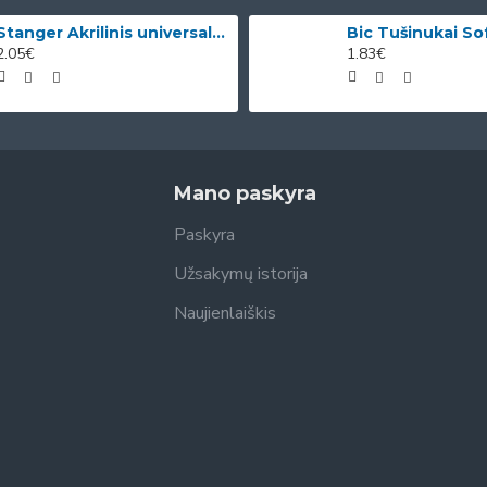
Stanger Akrilinis universalus lakas, žvilgančio aukso efektas, 82 ml, 1 vnt KI12780A
2.05€
1.83€
Mano paskyra
Paskyra
Užsakymų istorija
Naujienlaiškis