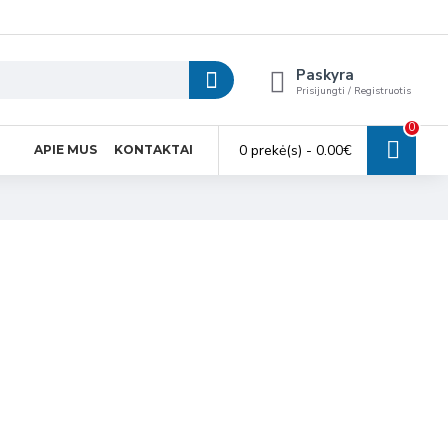
Paskyra
Prisijungti / Registruotis
0
0 prekė(s) - 0.00€
APIE MUS
KONTAKTAI