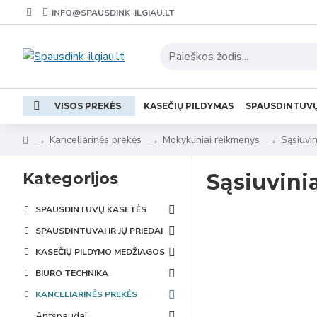
INFO@SPAUSDINK-ILGIAU.LT
VISOS PREKĖS
KASEČIŲ PILDYMAS
SPAUSDINTUV
Kanceliarinės prekės
Mokykliniai reikmenys
Sąsiuvin
Kategorijos
Sąsiuvini
SPAUSDINTUVŲ KASETĖS
SPAUSDINTUVAI IR JŲ PRIEDAI
KASEČIŲ PILDYMO MEDŽIAGOS
BIURO TECHNIKA
KANCELIARINĖS PREKĖS
Antspaudai