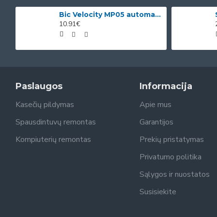
Bic Velocity MP05 automatinis pieštukas su 3 x 0.5mm HB grafitais (dėžutėje 12vnt. skirtingomis korp
10.91€
Paslaugos
Informacija
Kasečių pildymas
Apie mus
Spausdintuvų remontas
Garantijos
Kompiuterių remontas
Prekių pristatymas
Privatumo politika
Sąlygos ir nuostatos
Susisiekite