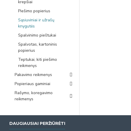
krepšiai
Piešimo popierius
Sąsiuviniai ir užrašų
knygutės
Spalvinimo pieštukai
Spalvotas, kartoninis
popierius
Teptukai, kiti piešimo
reikmenys
Pakavimo reikmenys
Popieriaus gaminiai
Rašymo, koregavimo
reikmenys
DAUGIAUSIAI PERŽIŪRĖTI