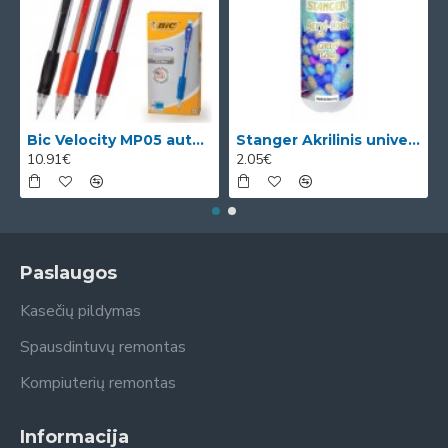
Bic Velocity MP05 automatinis pieštukas su 3 x 0.5mm HB grafitais (dėžutėje 12vnt. skirtingomis korp
Stanger Akrilinis universalus lakas, žvilgančio aukso efektas, 82 ml, 1 vnt KI12780A
10.91€
2.05€
Paslaugos
Kasečių pildymas
Spausdintuvų remontas
Kompiuterių remontas
Informacija