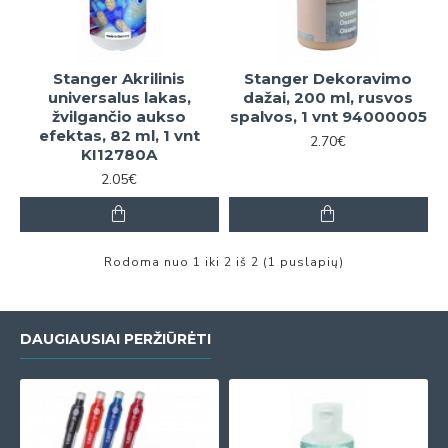
Stanger Akrilinis
Stanger Dekoravimo
universalus lakas,
dažai, 200 ml, rusvos
žvilgančio aukso
spalvos, 1 vnt 94000005
efektas, 82 ml, 1 vnt
2.70€
KI12780A
2.05€
Rodoma nuo 1 iki 2 iš 2 (1 puslapių)
DAUGIAUSIAI PERŽIŪRĖTI