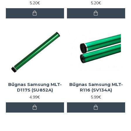
5.20€
5.20€
Būgnas Samsung MLT-
Būgnas Samsung MLT-
D117S (SU852A)
R116 (SV134A)
4.99€
5.99€