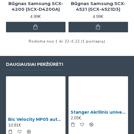
Būgnas Samsung SCX-
Būgnas Samsung SCX-
4200 (SCX-D4200A)
4521 (SCX-4521D3)
4.99€
4.99€
Rodoma nuo 1 iki 22 iš 22 (1 puslapių)
DAUGIAUSIAI PERŽIŪRĖTI
Stanger Akrilinis universalus lakas, žvilgančio aukso efektas, 82 ml, 1 vnt KI12780A
2.05€
Bic Velocity MP05 automatinis pieštukas su 3 x 0.5mm HB grafitais (dėžutėje 12vnt. skirtingomis korp
10.91€