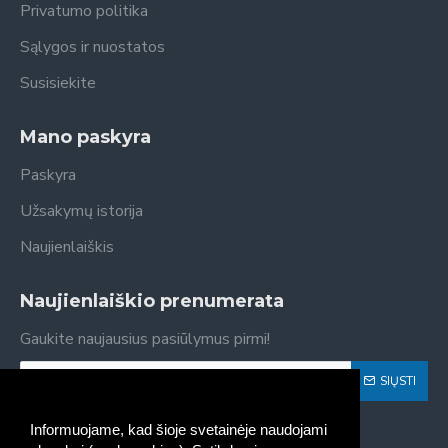
Privatumo politika
Sąlygos ir nuostatos
Susisiekite
Mano paskyra
Paskyra
Užsakymų istorija
Naujienlaiškis
Naujienlaiškio prenumerata
Gaukite naujausius pasiūlymus pirmi!
SIŲSTI
Susipažinau ir sutinku su
Privatumo politika
Informuojame, kad šioje svetainėje naudojami