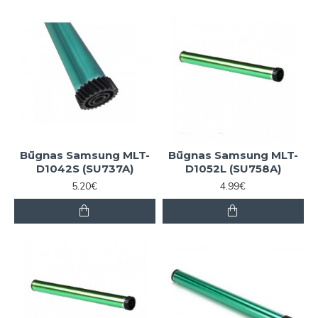
Būgnas Samsung MLT-
Būgnas Samsung MLT-
D1042S (SU737A)
D1052L (SU758A)
5.20€
4.99€