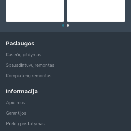
Paslaugos
Kasečių pildymas
Spausdintuvų remontas
Kompiuterių remontas
Informacija
Apie mus
Garantijos
Prekių pristatymas