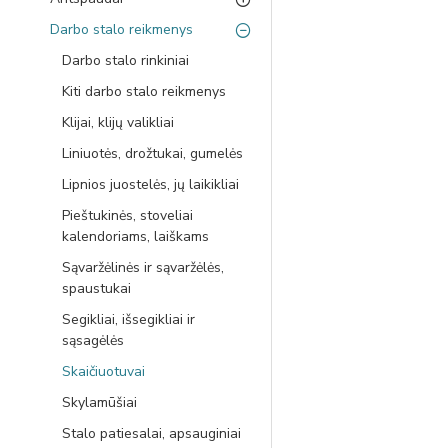
Darbo stalo reikmenys
Darbo stalo rinkiniai
Kiti darbo stalo reikmenys
Klijai, klijų valikliai
Liniuotės, drožtukai, gumelės
Lipnios juostelės, jų laikikliai
Pieštukinės, stoveliai
kalendoriams, laiškams
Sąvaržėlinės ir sąvaržėlės,
spaustukai
Segikliai, išsegikliai ir
sąsagėlės
Skaičiuotuvai
Skylamūšiai
Stalo patiesalai, apsauginiai