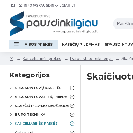
INFO@SPAUSDINK-ILGIAU.LT
VISOS PREKĖS
KASEČIŲ PILDYMAS
SPAUSDINTU
Kanceliarinės prekės
Darbo stalo reikmenys
Skaiči
Kategorijos
Skaičiuot
SPAUSDINTUVŲ KASETĖS
SPAUSDINTUVAI IR JŲ PRIEDAI
KASEČIŲ PILDYMO MEDŽIAGOS
BIURO TECHNIKA
KANCELIARINĖS PREKĖS
Antspaudai