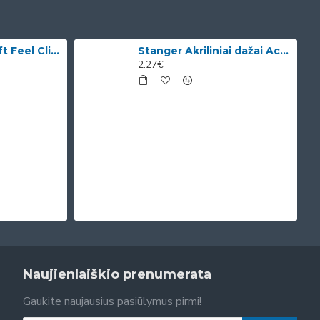
Bic Tušinukai Soft Feel Clic Fun, skirtingų spalvų, 4 vnt.
Stanger Akriliniai dažai Acrylic Paints 75 ml, citrinos geltonumo 950101
2.27€
Naujienlaiškio prenumerata
Gaukite naujausius pasiūlymus pirmi!