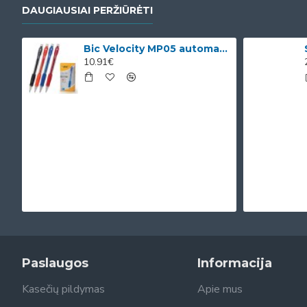
DAUGIAUSIAI PERŽIŪRĖTI
Bic Velocity MP05 automatinis pieštukas su 3 x 0.5mm HB grafitais (dėžutėje 12vnt. skirtingomis korp
10.91€
Paslaugos
Informacija
Kasečių pildymas
Apie mus