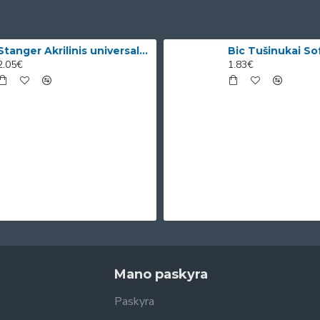
Stanger Akrilinis universalus lakas, žvilgančio aukso efektas, 82 ml, 1 vnt KI12780A
2.05€
1.83€
Mano paskyra
Paskyra