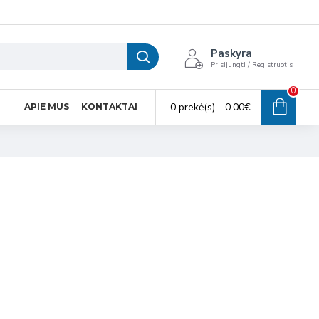
Paskyra
Prisijungti / Registruotis
0
0 prekė(s) - 0.00€
APIE MUS
KONTAKTAI