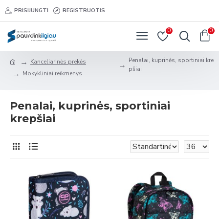
PRISIJUNGTI
REGISTRUOTIS
0
0
Penalai, kuprinės, sportiniai kre
Kanceliarinės prekės
pšiai
Mokykliniai reikmenys
Penalai, kuprinės, sportiniai
krepšiai