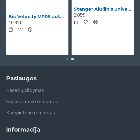
Stanger Akrilinis universalus lakas, žvilgančio aukso efektas, 82 ml, 1 vnt KI12780A
2.05€
Bic Velocity MP05 automatinis pieštukas su 3 x 0.5mm HB grafitais (dėžutėje 12vnt. skirtingomis korp
10.91€
Paslaugos
Kasečių pildymas
Spausdintuvų remontas
Kompiuterių remontas
Informacija