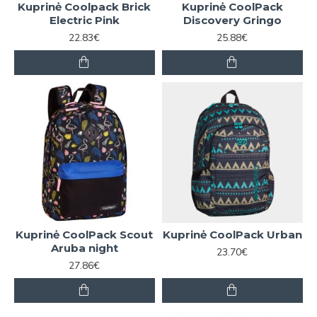
Kuprinė Coolpack Brick
Kuprinė CoolPack
Electric Pink
Discovery Gringo
22.83€
25.88€
Kuprinė CoolPack Scout
Kuprinė CoolPack Urban
Aruba night
23.70€
27.86€