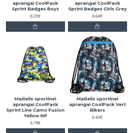
aprangai CoolPack
aprangai CoolPack
Sprint Badges Boys
Sprint Badges Girls Grey
6.23€
6.64€
Maišelis sportinei
Maišelis sportinei
aprangai CoolPack
aprangai CoolPack Vert
Sprint Line Camo Fusion
Bikers
Yellow NP
6.43€
5.79€