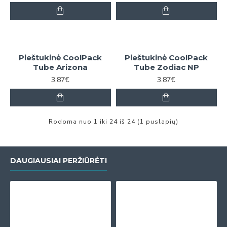
Pieštukinė CoolPack
Pieštukinė CoolPack
Tube Arizona
Tube Zodiac NP
3.87€
3.87€
Rodoma nuo 1 iki 24 iš 24 (1 puslapių)
DAUGIAUSIAI PERŽIŪRĖTI