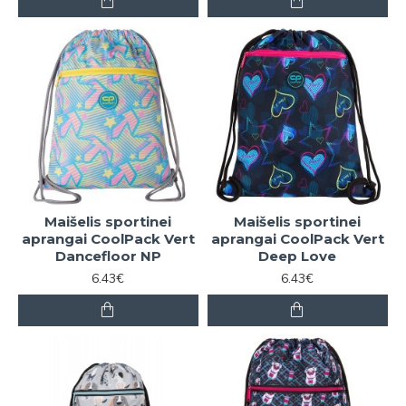
Maišelis sportinei
Maišelis sportinei
aprangai CoolPack Vert
aprangai CoolPack Vert
Dancefloor NP
Deep Love
6.43€
6.43€