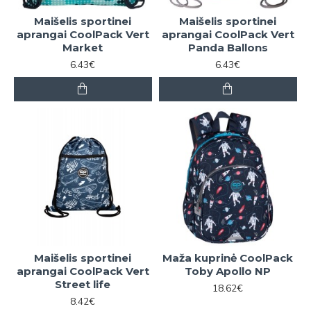
Maišelis sportinei
Maišelis sportinei
aprangai CoolPack Vert
aprangai CoolPack Vert
Market
Panda Ballons
6.43€
6.43€
Maišelis sportinei
Maža kuprinė CoolPack
aprangai CoolPack Vert
Toby Apollo NP
Street life
18.62€
8.42€