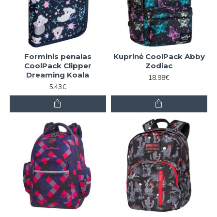
Forminis penalas
Kuprinė CoolPack Abby
CoolPack Clipper
Zodiac
Dreaming Koala
18.98€
5.43€