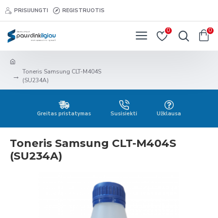
PRISIJUNGTI
REGISTRUOTIS
0
0
Toneris Samsung CLT-M404S
(SU234A)
Greitas pristatymas
Susisiekti
Užklausa
Toneris Samsung CLT-M404S
(SU234A)