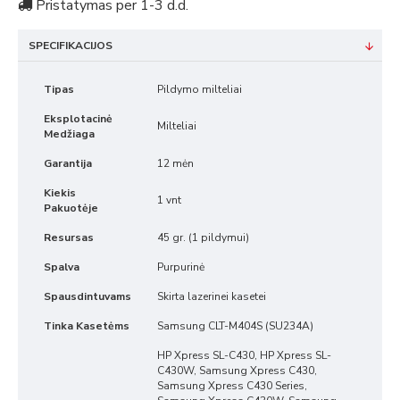
Pristatymas per 1-3 d.d.
SPECIFIKACIJOS
Tipas
Pildymo milteliai
Eksplotacinė
Milteliai
Medžiaga
Garantija
12 mėn
Kiekis
1 vnt
Pakuotėje
Resursas
45 gr. (1 pildymui)
Spalva
Purpurinė
Spausdintuvams
Skirta lazerinei kasetei
Tinka Kasetėms
Samsung CLT-M404S (SU234A)
HP Xpress SL-C430, HP Xpress SL-
C430W, Samsung Xpress C430,
Samsung Xpress C430 Series,