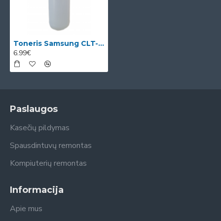
Toneris Samsung CLT-M404S (SU234A)
6.99€
Paslaugos
Kasečių pildymas
Spausdintuvų remontas
Kompiuterių remontas
Informacija
Apie mus