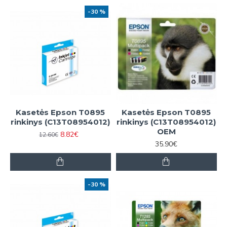
-30 %
Kasetės Epson T0895
Kasetės Epson T0895
rinkinys (C13T08954012)
rinkinys (C13T08954012)
OEM
8.82€
12.60€
35.90€
-30 %