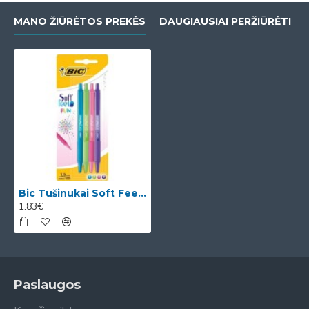
MANO ŽIŪRĖTOS PREKĖS
DAUGIAUSIAI PERŽIŪRĖTI
Bic Tušinukai Soft Feel Clic Fun, skirtingų spalvų, 4 vnt.
1.83€
Paslaugos