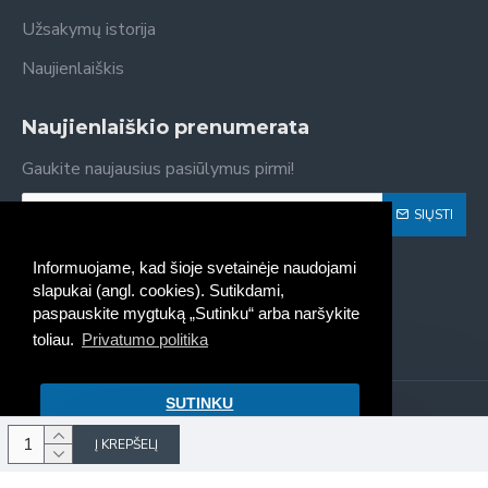
Užsakymų istorija
Naujienlaiškis
Naujienlaiškio prenumerata
Gaukite naujausius pasiūlymus pirmi!
SIŲSTI
Susipažinau ir sutinku su
Privatumo politika
Informuojame, kad šioje svetainėje naudojami
slapukai (angl. cookies). Sutikdami,
paspauskite mygtuką „Sutinku“ arba naršykite
toliau.
Privatumo politika
SUTINKU
Kaseta - spausdintuvų kasečių
pildymas, pardavimas © 2022
Į KREPŠELĮ