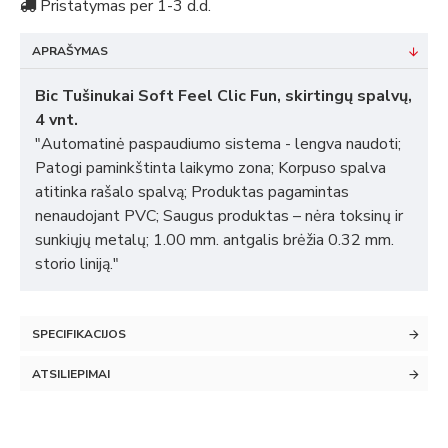
Pristatymas per 1-3 d.d.
APRAŠYMAS
Bic Tušinukai Soft Feel Clic Fun, skirtingų spalvų,
4 vnt.
"Automatinė paspaudiumo sistema - lengva naudoti;
Patogi paminkštinta laikymo zona; Korpuso spalva
atitinka rašalo spalvą; Produktas pagamintas
nenaudojant PVC; Saugus produktas – nėra toksinų ir
sunkiųjų metalų; 1.00 mm. antgalis brėžia 0.32 mm.
storio liniją."
SPECIFIKACIJOS
ATSILIEPIMAI