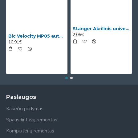
Stanger Akrilinis universalus lakas, žvilgančio aukso efektas, 82 ml, 1 vnt KI12780A
2.05€
Bic Velocity MP05 automatinis pieštukas su 3 x 0.5mm HB grafitais (dėžutėje 12vnt. skirtingomis korp
10.91€
Paslaugos
Kasečių pildymas
Spausdintuvų remontas
Kompiuterių remontas