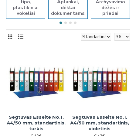
tipo,
Aplankai,
Archyvavimo
plastikiniai
dėklai
dėžės ir
vokeliai
dokumentams
priedai
Segtuvas Esselte No.1,
Segtuvas Esselte No.1,
A4/50 mm, standartinis,
A4/50 mm, standartinis,
turkis
violetinis