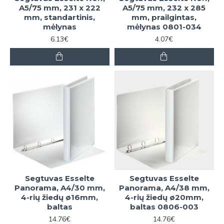
A5/75 mm, 231 x 222
A5/75 mm, 232 x 285
mm, standartinis,
mm, prailgintas,
mėlynas
mėlynas 0801-034
6.13€
4.07€
Segtuvas Esselte
Segtuvas Esselte
Panorama, A4/30 mm,
Panorama, A4/38 mm,
4-rių žiedų ø16mm,
4-rių žiedų ø20mm,
baltas
baltas 0806-003
14.76€
14.76€