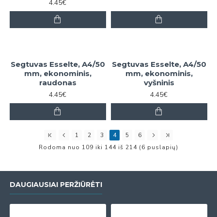
4.45€
Segtuvas Esselte, A4/50
Segtuvas Esselte, A4/50
mm, ekonominis,
mm, ekonominis,
raudonas
vyšninis
4.45€
4.45€
1
2
3
4
5
6
Rodoma nuo 109 iki 144 iš 214 (6 puslapių)
DAUGIAUSIAI PERŽIŪRĖTI