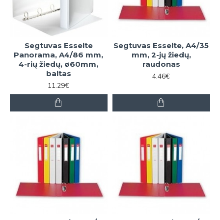
Segtuvas Esselte
Segtuvas Esselte, A4/35
Panorama, A4/86 mm,
mm, 2-jų žiedų,
4-rių žiedų, ø60mm,
raudonas
baltas
4.46€
11.29€