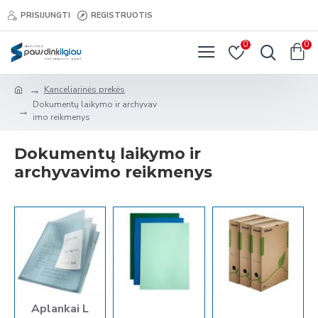
PRISIJUNGTI
REGISTRUOTIS
0
0
Kanceliarinės prekės
Dokumentų laikymo ir archyvav
imo reikmenys
Dokumentų laikymo ir
archyvavimo reikmenys
Aplankai L