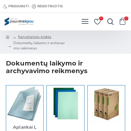
PRISIJUNGTI
REGISTRUOTIS
0
0
Kanceliarinės prekės
Dokumentų laikymo ir archyvav
imo reikmenys
Dokumentų laikymo ir
archyvavimo reikmenys
Aplankai L