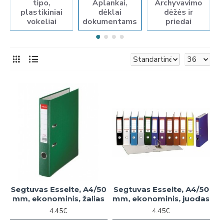
tipo,
Aplankai,
Archyvavimo
plastikiniai
dėklai
dėžės ir
vokeliai
dokumentams
priedai
Segtuvas Esselte, A4/50
Segtuvas Esselte, A4/50
mm, ekonominis, žalias
mm, ekonominis, juodas
4.45€
4.45€