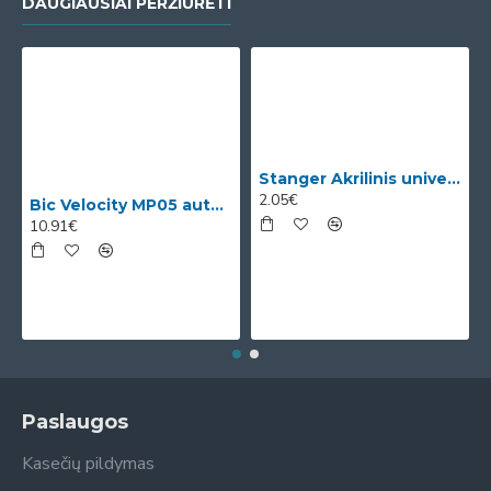
DAUGIAUSIAI PERŽIŪRĖTI
Stanger Akrilinis universalus lakas, žvilgančio aukso efektas, 82 ml, 1 vnt KI12780A
2.05€
Bic Velocity MP05 automatinis pieštukas su 3 x 0.5mm HB grafitais (dėžutėje 12vnt. skirtingomis korp
10.91€
Paslaugos
Kasečių pildymas