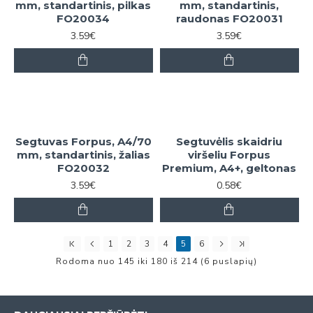
mm, standartinis, pilkas
mm, standartinis,
FO20034
raudonas FO20031
3.59€
3.59€
Segtuvas Forpus, A4/70
Segtuvėlis skaidriu
mm, standartinis, žalias
viršeliu Forpus
FO20032
Premium, A4+, geltonas
3.59€
0.58€
1
2
3
4
5
6
Rodoma nuo 145 iki 180 iš 214 (6 puslapių)