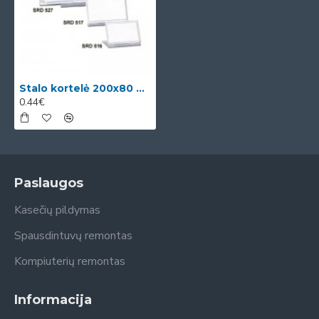
Stalo kortelė 200x80 mm, SRD 527 0614-003
0.44€
Paslaugos
Kasečių pildymas
Spausdintuvų remontas
Kompiuterių remontas
Informacija