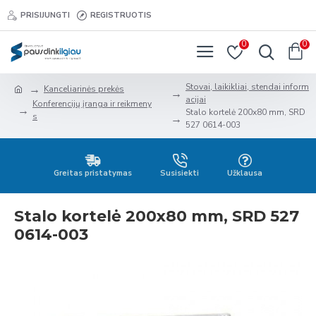
PRISIJUNGTI
REGISTRUOTIS
0
0
Stovai, laikikliai, stendai inform
Kanceliarinės prekės
acijai
Konferencijų įranga ir reikmeny
Stalo kortelė 200x80 mm, SRD
s
527 0614-003
Greitas pristatymas
Susisiekti
Užklausa
Stalo kortelė 200x80 mm, SRD 527
0614-003