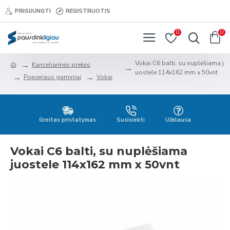
PRISIJUNGTI
REGISTRUOTIS
0
0
Vokai C6 balti, su nuplėšiama j
Kanceliarinės prekės
uostele 114x162 mm x 50vnt
Popieriaus gaminiai
Vokai
Greitas pristatymas
Susisiekti
Užklausa
Vokai C6 balti, su nuplėšiama
juostele 114x162 mm x 50vnt