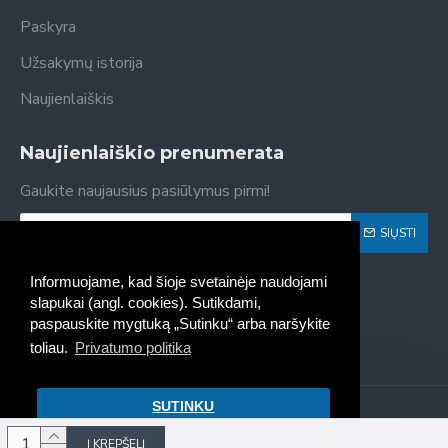
Paskyra
Užsakymų istorija
Naujienlaiškis
Naujienlaiškio prenumerata
Gaukite naujausius pasiūlymus pirmi!
SIŲSTI
Susipažinau ir sutinku su
Privatumo politika
Informuojame, kad šioje svetainėje naudojami
slapukai (angl. cookies). Sutikdami,
paspauskite mygtuką „Sutinku“ arba naršykite
toliau.
Privatumo politika
SUTINKU
Kaseta - spausdintuvų kasečių
pildymas, pardavimas © 2022
Į KREPŠELĮ