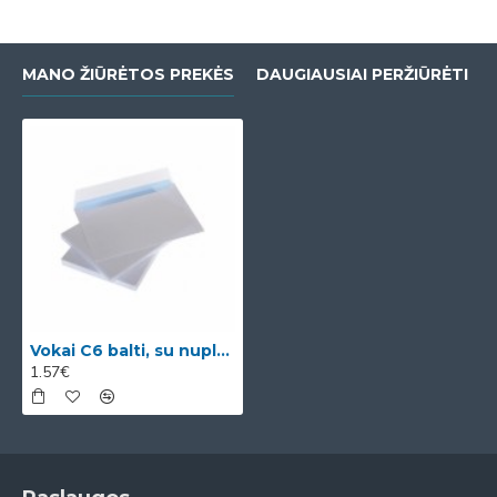
MANO ŽIŪRĖTOS PREKĖS
DAUGIAUSIAI PERŽIŪRĖTI
Vokai C6 balti, su nuplėšiama juostele 114x162 mm x 50vnt
1.57€