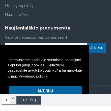
Užsakymų istorija
Naujienlaiškis
Naujienlaiškio prenumerata
Gaukite naujausius pasiūlymus pirmi!
SIŲSTI
Susipažinau ir sutinku su
Privatumo politika
Informuojame, kad šioje svetainėje naudojami
slapukai (angl. cookies). Sutikdami,
paspauskite mygtuką „Sutinku“ arba naršykite
toliau.
Privatumo politika
SUTINKU
Kaseta - spausdintuvų kasečių
pildymas, pardavimas © 2022
Į KREPŠELĮ