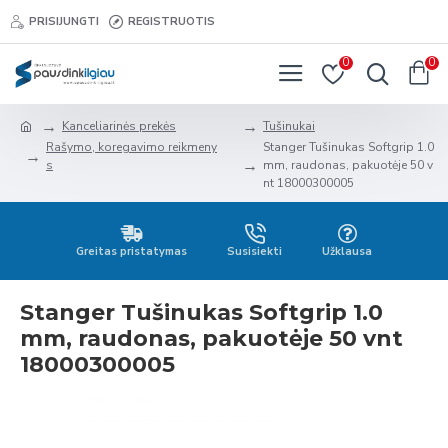
PRISIJUNGTI
REGISTRUOTIS
0
0
Kanceliarinės prekės
Tušinukai
Rašymo, koregavimo reikmeny
Stanger Tušinukas Softgrip 1.0
s
mm, raudonas, pakuotėje 50 v
nt 18000300005
Greitas pristatymas
Susisiekti
Užklausa
Stanger Tušinukas Softgrip 1.0
mm, raudonas, pakuotėje 50 vnt
18000300005