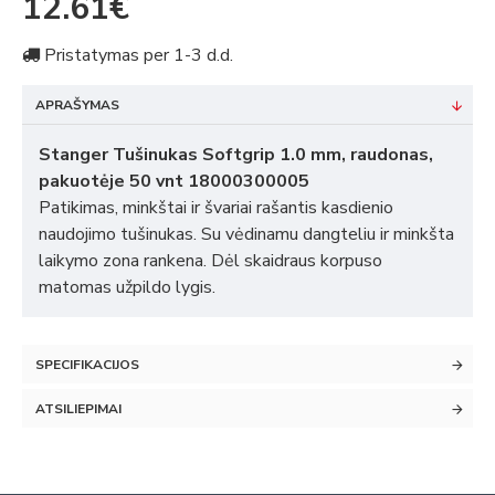
12.61€
Pristatymas per 1-3 d.d.
APRAŠYMAS
Stanger Tušinukas Softgrip 1.0 mm, raudonas,
pakuotėje 50 vnt 18000300005
Patikimas, minkštai ir švariai rašantis kasdienio
naudojimo tušinukas. Su vėdinamu dangteliu ir minkšta
laikymo zona rankena. Dėl skaidraus korpuso
matomas užpildo lygis.
SPECIFIKACIJOS
ATSILIEPIMAI