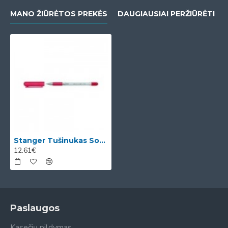
MANO ŽIŪRĖTOS PREKĖS
DAUGIAUSIAI PERŽIŪRĖTI
Stanger Tušinukas Softgrip 1.0 mm, raudonas, pakuotėje 50 vnt 18000300005
12.61€
Paslaugos
Kasečių pildymas