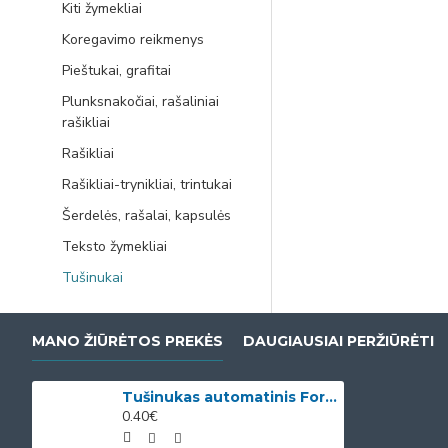
Kiti žymekliai
Koregavimo reikmenys
Pieštukai, grafitai
Plunksnakočiai, rašaliniai
rašikliai
Rašikliai
Rašikliai-trynikliai, trintukai
Šerdelės, rašalai, kapsulės
Teksto žymekliai
Tušinukai
MANO ŽIŪRĖTOS PREKĖS
DAUGIAUSIAI PERŽIŪRĖTI
Tušinukas automatinis Forpus Clicker, 0.7mm, mėlynas
0.40€