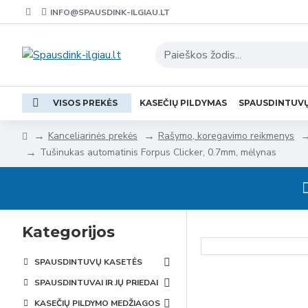
INFO@SPAUSDINK-ILGIAU.LT
VISOS PREKĖS
KASEČIŲ PILDYMAS
SPAUSDINTUV
Kanceliarinės prekės
Rašymo, koregavimo reikmenys
Tušinukas automatinis Forpus Clicker, 0.7mm, mėlynas
Kategorijos
SPAUSDINTUVŲ KASETĖS
SPAUSDINTUVAI IR JŲ PRIEDAI
KASEČIŲ PILDYMO MEDŽIAGOS