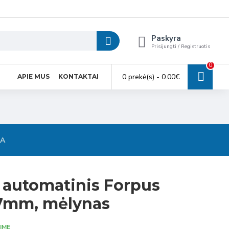
Paskyra
Prisijungti / Registruotis
0
0 prekė(s) - 0.00€
APIE MUS
KONTAKTAI
SA
 automatinis Forpus
.7mm, mėlynas
IME