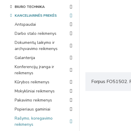
BIURO TECHNIKA
KANCELIARINĖS PREKĖS
Antspaudai
Darbo stalo reikmenys
Dokumentų laikymo ir
archyvavimo reikmenys
Galanterija
Konferencijų įranga ir
reikmenys
Forpus FO51502. Pr
Kūrybos reikmenys
Mokykliniai reikmenys
Pakavimo reikmenys
Popieriaus gaminiai
Rašymo, koregavimo
reikmenys