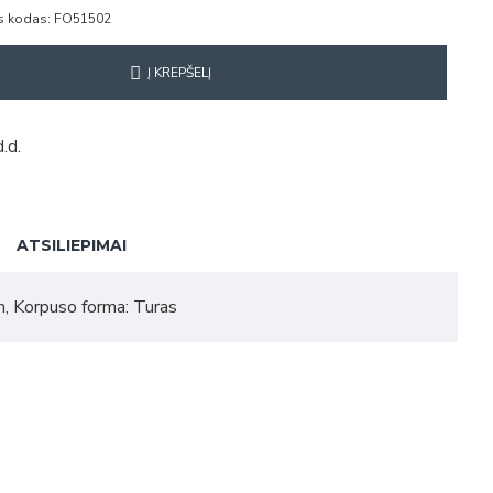
s kodas:
FO51502
Į KREPŠELĮ
.d.
ATSILIEPIMAI
n, Korpuso forma: Turas