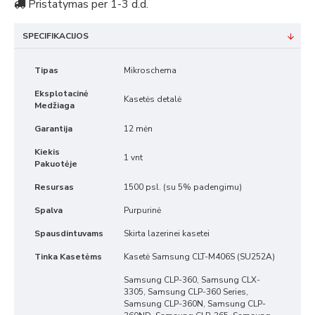
Pristatymas per 1-3 d.d.
SPECIFIKACIJOS
Tipas
Mikroschema
Eksplotacinė
Kasetės detalė
Medžiaga
Garantija
12 mėn
Kiekis
1 vnt
Pakuotėje
Resursas
1500 psl. (su 5% padengimu)
Spalva
Purpurinė
Spausdintuvams
Skirta lazerinei kasetei
Tinka Kasetėms
Kasetė Samsung CLT-M406S (SU252A)
Samsung CLP-360, Samsung CLX-
3305, Samsung CLP-360 Series,
Samsung CLP-360N, Samsung CLP-