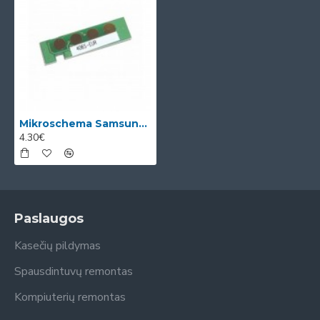
Mikroschema Samsung CLT-M406S (SU252A)
4.30€
Paslaugos
Kasečių pildymas
Spausdintuvų remontas
Kompiuterių remontas