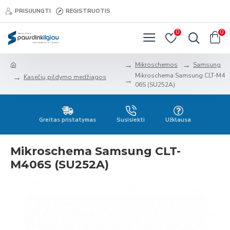
PRISIJUNGTI
REGISTRUOTIS
0
0
Mikroschemos
Samsung
Mikroschema Samsung CLT-M4
Kasečių pildymo medžiagos
06S (SU252A)
Greitas pristatymas
Susisiekti
Užklausa
Mikroschema Samsung CLT-
M406S (SU252A)