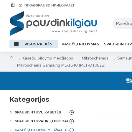
INFO@SPAUSDINK-ILGIAU.LT
VISOS PREKĖS
KASEČIŲ PILDYMAS
SPAUSDINTU
Kasečių pildymo medžiagos
Mikroschemos
Samsu
Mikroschema Samsung ML-1640 (MLT-D1082S)
Kategorijos
SPAUSDINTUVŲ KASETĖS
SPAUSDINTUVAI IR JŲ PRIEDAI
KASEČIŲ PILDYMO MEDŽIAGOS