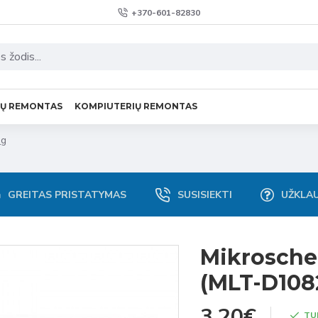
+370-601-82830
VŲ REMONTAS
KOMPIUTERIŲ REMONTAS
ng
GREITAS PRISTATYMAS
SUSISIEKTI
UŽKLA
Mikrosch
(MLT-D108
3.20€
TU