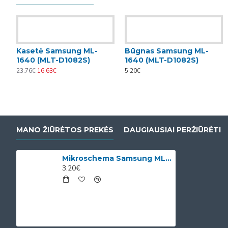
Kasetė Samsung ML-
Būgnas Samsung ML-
1640 (MLT-D1082S)
1640 (MLT-D1082S)
23.76€
16.63€
5.20€
MANO ŽIŪRĖTOS PREKĖS
DAUGIAUSIAI PERŽIŪRĖTI
Mikroschema Samsung ML-1640 (MLT-D1082S)
3.20€