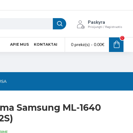
Paskyra
Prisijungti / Registruotis
0
0 prekė(s) - 0.00€
APIE MUS
KONTAKTAI
USA
ema Samsung ML-1640
2S)
RIME