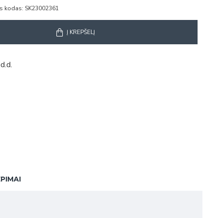
s kodas:
SK23002361
Į KREPŠELĮ
d.d.
EPIMAI