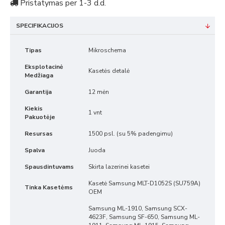
Pristatymas per 1-3 d.d.
SPECIFIKACIJOS
Tipas
Mikroschema
Eksplotacinė
Kasetės detalė
Medžiaga
Garantija
12 mėn
Kiekis
1 vnt
Pakuotėje
Resursas
1500 psl. (su 5% padengimu)
Spalva
Juoda
Spausdintuvams
Skirta lazerinei kasetei
Kasetė Samsung MLT-D1052S (SU759A)
Tinka Kasetėms
OEM
Samsung ML-1910, Samsung SCX-
4623F, Samsung SF-650, Samsung ML-