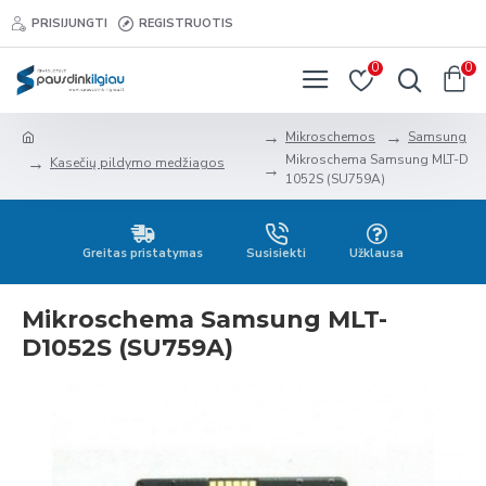
PRISIJUNGTI
REGISTRUOTIS
0
0
Mikroschemos
Samsung
Mikroschema Samsung MLT-D
Kasečių pildymo medžiagos
1052S (SU759A)
Greitas pristatymas
Susisiekti
Užklausa
Mikroschema Samsung MLT-
D1052S (SU759A)