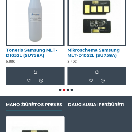
Toneris Samsung MLT-
Mikroschema Samsung
K
D1052L (SU758A)
MLT-D1052L (SU758A)
D
5.99€
3.40€
8
MANO ŽIŪRĖTOS PREKĖS
DAUGIAUSIAI PERŽIŪRĖTI