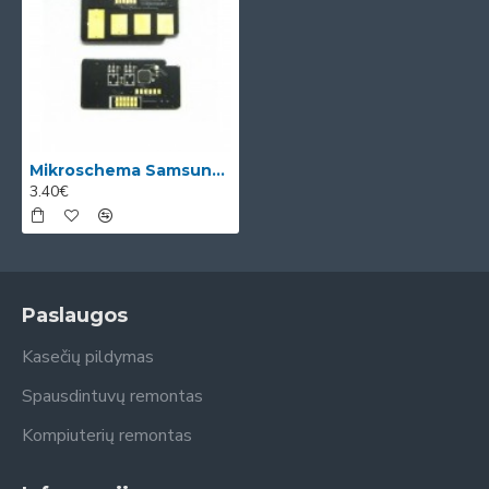
Mikroschema Samsung MLT-D1052S (SU759A)
3.40€
Paslaugos
Kasečių pildymas
Spausdintuvų remontas
Kompiuterių remontas