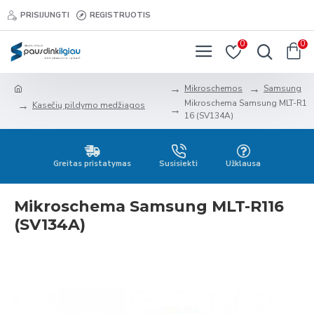
PRISIJUNGTI
REGISTRUOTIS
0
0
Mikroschemos
Samsung
Mikroschema Samsung MLT-R1
Kasečių pildymo medžiagos
16 (SV134A)
Greitas pristatymas
Susisiekti
Užklausa
Mikroschema Samsung MLT-R116
(SV134A)