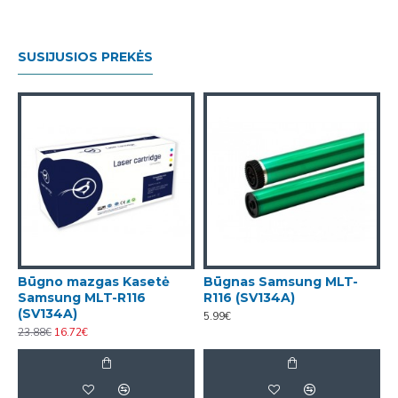
SUSIJUSIOS PREKĖS
Būgno mazgas Kasetė
Būgnas Samsung MLT-
Samsung MLT-R116
R116 (SV134A)
(SV134A)
5.99€
23.88€
16.72€