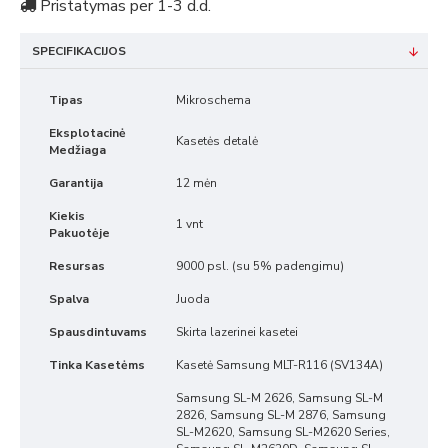
Pristatymas per 1-3 d.d.
SPECIFIKACIJOS
Tipas
Mikroschema
Eksplotacinė
Kasetės detalė
Medžiaga
Garantija
12 mėn
Kiekis
1 vnt
Pakuotėje
Resursas
9000 psl. (su 5% padengimu)
Spalva
Juoda
Spausdintuvams
Skirta lazerinei kasetei
Tinka Kasetėms
Kasetė Samsung MLT-R116 (SV134A)
Samsung SL-M 2626, Samsung SL-M
2826, Samsung SL-M 2876, Samsung
SL-M2620, Samsung SL-M2620 Series,