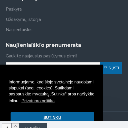
Paskyra
Užsakymų istorija
Naujienlaiškis
Naujienlaiškio prenumerata
Gaukite naujausius pasiūlymus pirmi!
SIŲSTI
Susipažinau ir sutinku su
Privatumo politika
Informuojame, kad šioje svetainėje naudojami
slapukai (angl. cookies). Sutikdami,
paspauskite mygtuką „Sutinku“ arba naršykite
toliau.
Privatumo politika
SUTINKU
Kaseta - spausdintuvų kasečių
pildymas, pardavimas © 2022