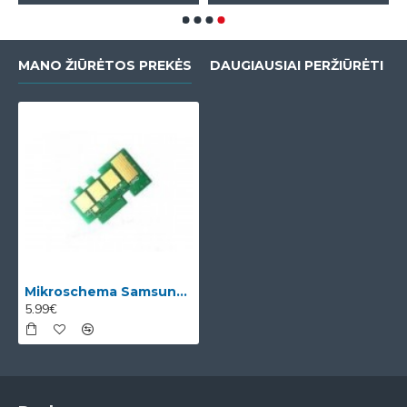
MANO ŽIŪRĖTOS PREKĖS
DAUGIAUSIAI PERŽIŪRĖTI
Mikroschema Samsung MLT-R116 (SV134A)
5.99€