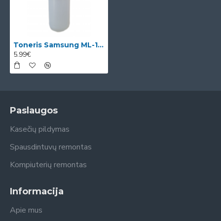
Toneris Samsung ML-1710D3
5.99€
Paslaugos
Kasečių pildymas
Spausdintuvų remontas
Kompiuterių remontas
Informacija
Apie mus