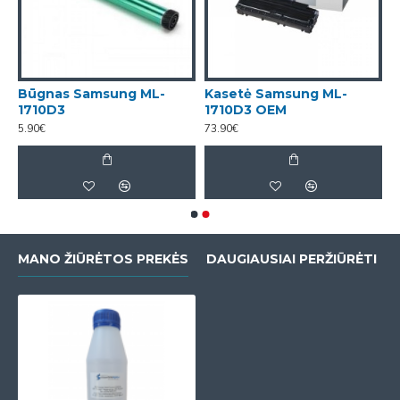
Būgnas Samsung ML-
Kasetė Samsung ML-
1710D3
1710D3 OEM
5.90€
73.90€
MANO ŽIŪRĖTOS PREKĖS
DAUGIAUSIAI PERŽIŪRĖTI