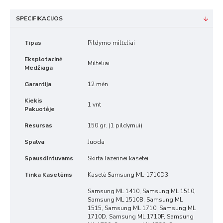
SPECIFIKACIJOS
Tipas
Pildymo milteliai
Eksplotacinė
Milteliai
Medžiaga
Garantija
12 mėn
Kiekis
1 vnt
Pakuotėje
Resursas
150 gr. (1 pildymui)
Spalva
Juoda
Spausdintuvams
Skirta lazerinei kasetei
Tinka Kasetėms
Kasetė Samsung ML-1710D3
Samsung ML 1410, Samsung ML 1510,
Samsung ML 1510B, Samsung ML
1515, Samsung ML 1710, Samsung ML
1710D, Samsung ML 1710P, Samsung