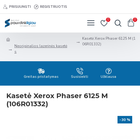
PRISIJUNGTI
REGISTRUOTIS
0
0
Kasetė Xerox Phaser 6125 M (1
06R01332)
Neoriginalios lazerinės kasetė
s
Greitas pristatymas
Susisiekti
Užklausa
Kasetė Xerox Phaser 6125 M
(106R01332)
-30 %