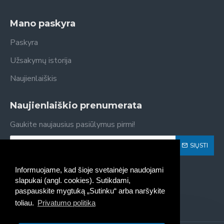
Mano paskyra
Paskyra
Užsakymų istorija
Naujienlaiškis
Naujienlaiškio prenumerata
Gaukite naujausius pasiūlymus pirmi!
SIŲSTI
Susipažinau ir sutinku su
Privatumo politika
Informuojame, kad šioje svetainėje naudojami
slapukai (angl. cookies). Sutikdami,
paspauskite mygtuką „Sutinku“ arba naršykite
toliau.
Privatumo politika