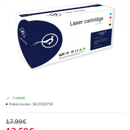
TURIME
Prekės kodas:
SK23002758
17.99€