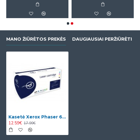
MANO ŽIŪRĖTOS PREKĖS
DAUGIAUSIAI PERŽIŪRĖTI
Kasetė Xerox Phaser 6125 M (106R01332)
12.59€
17.99€