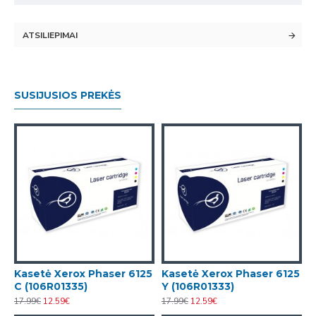
ATSILIEPIMAI
SUSIJUSIOS PREKĖS
5
Kasetė Xerox Phaser 6125
Kasetė Xerox Phaser 6125
C (106R01335)
Y (106R01333)
17.99€
12.59€
17.99€
12.59€