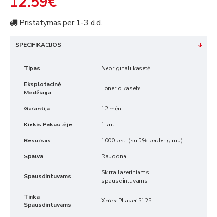
12.59€
Pristatymas per 1-3 d.d.
SPECIFIKACIJOS
Tipas
Neoriginali kasetė
Eksplotacinė
Tonerio kasetė
Medžiaga
Garantija
12 mėn
Kiekis Pakuotėje
1 vnt
Resursas
1000 psl. (su 5% padengimu)
Spalva
Raudona
Skirta lazeriniams
Spausdintuvams
spausdintuvams
Tinka
Xerox Phaser 6125
Spausdintuvams