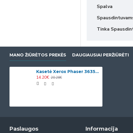
Spalva
Spausdintuvam
Tinka Spausdi
MANO ŽIŪRĖTOS PREKĖS
DAUGIAUSIAI PERŽIŪRĖTI
Kasetė Xerox Phaser 3635MFP (108R00793)
14.20€
20.28€
Paslaugos
Informacija