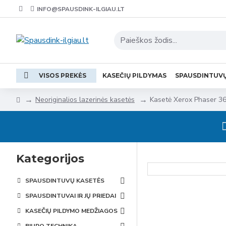
INFO@SPAUSDINK-ILGIAU.LT
VISOS PREKĖS
KASEČIŲ PILDYMAS
SPAUSDINTUV
Neoriginalios lazerinės kasetės
Kasetė Xerox Phaser 3
Kategorijos
SPAUSDINTUVŲ KASETĖS
SPAUSDINTUVAI IR JŲ PRIEDAI
KASEČIŲ PILDYMO MEDŽIAGOS