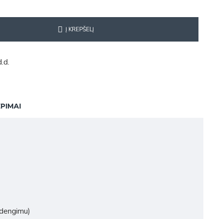
Į KREPŠELĮ
.d.
EPIMAI
adengimu)