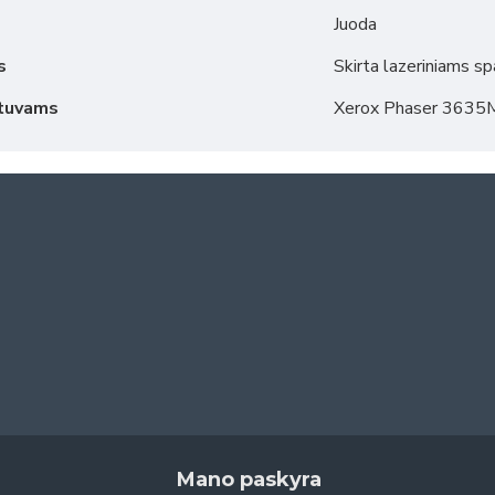
Juoda
s
Skirta lazeriniams s
ntuvams
Xerox Phaser 363
Mano paskyra