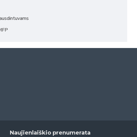
pausdintuvams
5MFP
Naujienlaiškio prenumerata