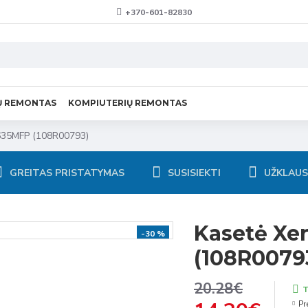
+370-601-82830
Ų REMONTAS
KOMPIUTERIŲ REMONTAS
635MFP (108R00793)
GREITAS PRISTATYMAS
SUSISIEKTI
UŽKLAU
Kasetė Xe
-30 %
(108R0079
20.28€
T
Pr