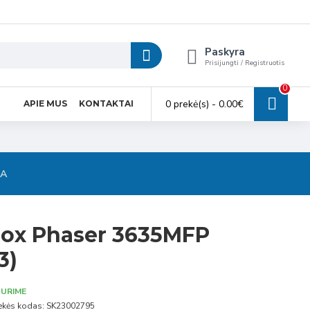
Paskyra
Prisijungti / Registruotis
0
0 prekė(s) - 0.00€
APIE MUS
KONTAKTAI
SA
rox Phaser 3635MFP
3)
URIME
ekės kodas:
SK23002795