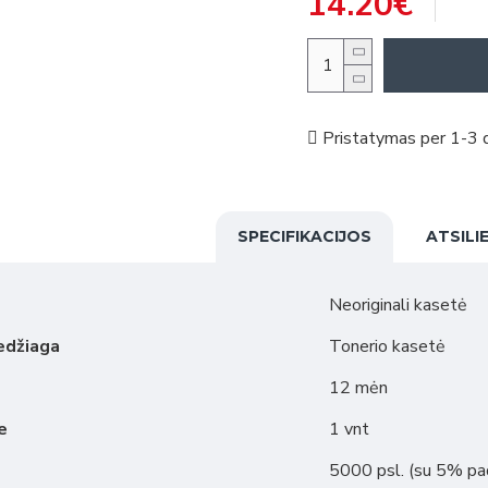
14.20€
Pristatymas per 1-3 d
SPECIFIKACIJOS
ATSILI
Neoriginali kasetė
edžiaga
Tonerio kasetė
12 mėn
e
1 vnt
5000 psl. (su 5% p