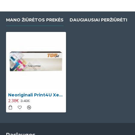
MANO ŽIŪRĖTOS PREKĖS
DAUGIAUSIAI PERŽIŪRĖTI
Neoriginali Print4U Xerox Phaser 3010040 (106R02182), juoda kasetė
2.38€
3.40€