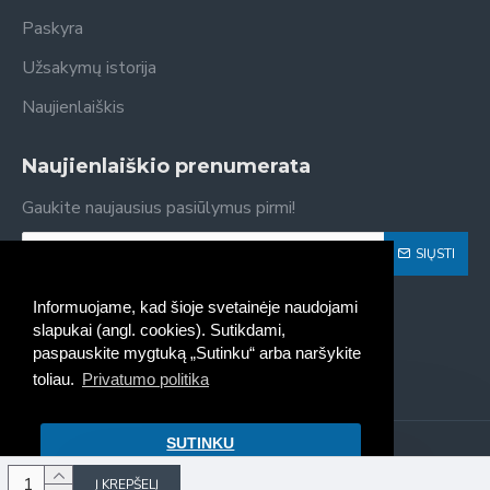
Paskyra
Užsakymų istorija
Naujienlaiškis
Naujienlaiškio prenumerata
Gaukite naujausius pasiūlymus pirmi!
SIŲSTI
Susipažinau ir sutinku su
Privatumo politika
Informuojame, kad šioje svetainėje naudojami
slapukai (angl. cookies). Sutikdami,
paspauskite mygtuką „Sutinku“ arba naršykite
toliau.
Privatumo politika
SUTINKU
Kaseta - spausdintuvų kasečių
pildymas, pardavimas © 2022
Į KREPŠELĮ