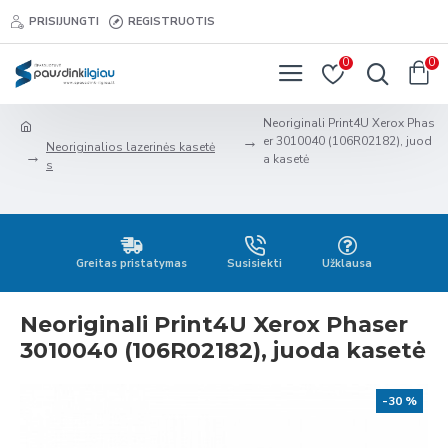
PRISIJUNGTI
REGISTRUOTIS
0
0
Neoriginali Print4U Xerox Phas
er 3010040 (106R02182), juod
Neoriginalios lazerinės kasetė
a kasetė
s
Greitas pristatymas
Susisiekti
Užklausa
Neoriginali Print4U Xerox Phaser
3010040 (106R02182), juoda kasetė
-30 %