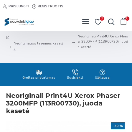
PRISIJUNGTI
REGISTRUOTIS
0
0
Neoriginali Print4U Xerox Phas
er 3200MFP (113R00730), juod
Neoriginalios lazerinės kasetė
a kasetė
s
Greitas pristatymas
Susisiekti
Užklausa
Neoriginali Print4U Xerox Phaser
3200MFP (113R00730), juoda
kasetė
-30 %