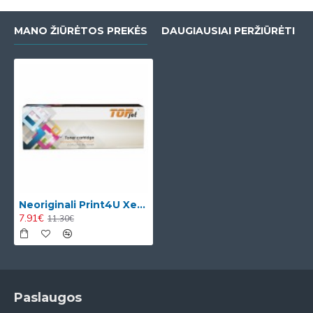
MANO ŽIŪRĖTOS PREKĖS
DAUGIAUSIAI PERŽIŪRĖTI
Neoriginali Print4U Xerox Phaser 3200MFP (113R00730), juoda kasetė
7.91€
11.30€
Paslaugos