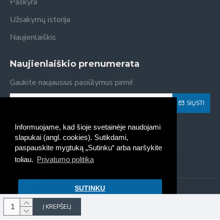
Paskyra
Užsakymų istorija
Naujienlaiškis
Naujienlaiškio prenumerata
Gaukite naujausius pasiūlymus pirmi!
SIŲSTI
Susipažinau ir sutinku su
Privatumo politika
Informuojame, kad šioje svetainėje naudojami
slapukai (angl. cookies). Sutikdami,
paspauskite mygtuką „Sutinku“ arba naršykite
toliau.
Privatumo politika
SUTINKU
Kaseta - spausdintuvų kasečių
pildymas, pardavimas © 2022
Į KREPŠELĮ