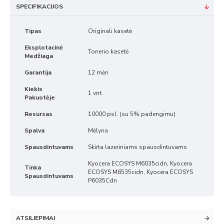
SPECIFIKACIJOS
Tipas
Originali kasetė
Eksplotacinė
Tonerio kasetė
Medžiaga
Garantija
12 mėn
Kiekis
1 vnt.
Pakuotėje
Resursas
10000 psl. (su 5% padengimu)
Spalva
Mėlyna
Spausdintuvams
Skirta lazeriniams spausdintuvams
Kyocera ECOSYS M6035cidn, Kyocera
Tinka
ECOSYS M6535cidn, Kyocera ECOSYS
Spausdintuvams
P6035Cdn
ATSILIEPIMAI