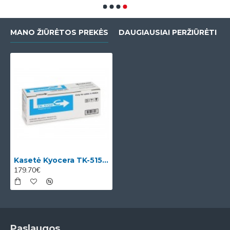
MANO ŽIŪRĖTOS PREKĖS
DAUGIAUSIAI PERŽIŪRĖTI
Kasetė Kyocera TK-5150 C OEM
179.70€
Paslaugos