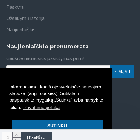
Paskyra
Užsakymų istorija
Naujienlaiškis
Naujienlaiškio prenumerata
Gaukite naujausius pasiūlymus pirmi!
SIŲSTI
Susipažinau ir sutinku su
Privatumo politika
Informuojame, kad šioje svetainėje naudojami
slapukai (angl. cookies). Sutikdami,
paspauskite mygtuką „Sutinku“ arba naršykite
toliau.
Privatumo politika
SUTINKU
Kaseta - spausdintuvų kasečių
pildymas, pardavimas © 2022
Į KREPŠELĮ