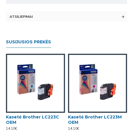
ATSILIEPIMAI
SUSIJUSIOS PREKĖS
Kasetė Brother LC223C
Kasetė Brother LC223M
K
OEM
OEM
14.10€
14.10€
1