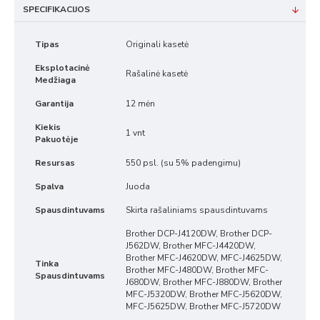
SPECIFIKACIJOS
Tipas
Originali kasetė
Eksplotacinė
Rašalinė kasetė
Medžiaga
Garantija
12 mėn
Kiekis
1 vnt
Pakuotėje
Resursas
550 psl. (su 5% padengimu)
Spalva
Juoda
Spausdintuvams
Skirta rašaliniams spausdintuvams
Brother DCP-J4120DW, Brother DCP-
J562DW, Brother MFC-J4420DW,
Brother MFC-J4620DW, MFC-J4625DW,
Tinka
Brother MFC-J480DW, Brother MFC-
Spausdintuvams
J680DW, Brother MFC-J880DW, Brother
MFC-J5320DW, Brother MFC-J5620DW,
MFC-J5625DW, Brother MFC-J5720DW