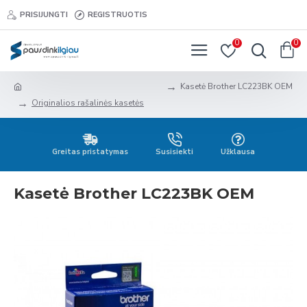
PRISIJUNGTI
REGISTRUOTIS
0
0
Kasetė Brother LC223BK OEM
Originalios rašalinės kasetės
Greitas pristatymas
Susisiekti
Užklausa
Kasetė Brother LC223BK OEM