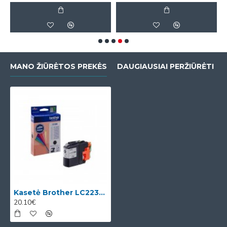
MANO ŽIŪRĖTOS PREKĖS
DAUGIAUSIAI PERŽIŪRĖTI
Kasetė Brother LC223BK OEM
20.10€