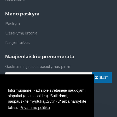
Mano paskyra
Paskyra
Užsakymų istorija
Naujienlaiškis
Naujienlaiškio prenumerata
Gaukite naujausius pasiūlymus pirmi!
SIŲSTI
Susipažinau ir sutinku su
Privatumo politika
Informuojame, kad šioje svetainėje naudojami
slapukai (angl. cookies). Sutikdami,
paspauskite mygtuką „Sutinku“ arba naršykite
toliau.
Privatumo politika