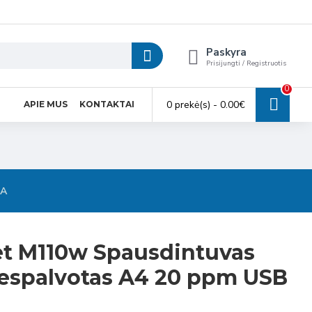
Paskyra
Prisijungti / Registruotis
0
0 prekė(s) - 0.00€
APIE MUS
KONTAKTAI
SA
et M110w Spausdintuvas
nespalvotas A4 20 ppm USB