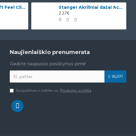
Bic Tušinukai Soft Feel Clic Fun, skirtingų spalvų, 4 vnt.
Stanger Akriliniai dažai Acrylic Paints 75 ml, citrinos geltonumo 950101
2.27€
Naujienlaiškio prenumerata
Gaukite naujausius pasiūlymus pirmi!
SIŲSTI
Susipažinau ir sutinku su
Privatumo politika