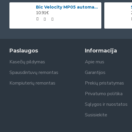
Bic Velocity MP05 automatinis pieštukas su 3 x 0.5mm HB grafitais (dėžutėje 12vnt. skirtingomis korp
10.91€
Paslaugos
Informacija
Kasečių pildymas
Apie mus
Spausdintuvų remontas
Garantijos
Kompiuterių remontas
Prekių pristatymas
Privatumo politika
Sąlygos ir nuostatos
Susisiekite