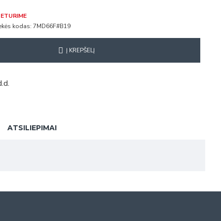
ETURIME
ekės kodas:
7MD66F#B19
Į KREPŠELĮ
.d.
ATSILIEPIMAI