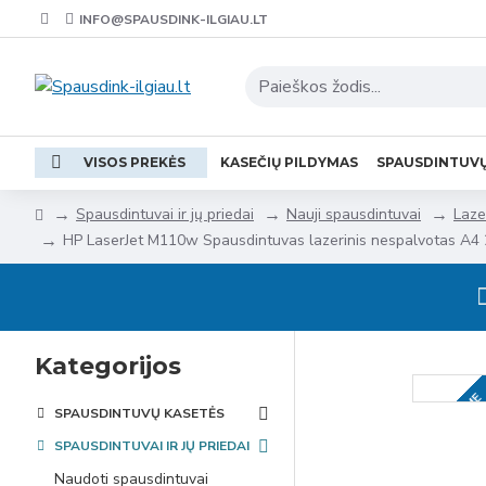
INFO@SPAUSDINK-ILGIAU.LT
VISOS PREKĖS
KASEČIŲ PILDYMAS
SPAUSDINTUV
Spausdintuvai ir jų priedai
Nauji spausdintuvai
Laze
HP LaserJet M110w Spausdintuvas lazerinis nespalvotas A4
Kategorijos
NETURIME
SPAUSDINTUVŲ KASETĖS
SPAUSDINTUVAI IR JŲ PRIEDAI
Naudoti spausdintuvai