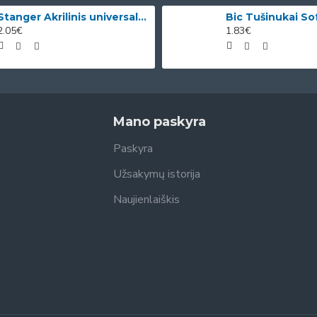
Stanger Akrilinis universalus lakas, žvilgančio aukso efektas, 82 ml, 1 vnt KI12780A
2.05€
1.83€
Mano paskyra
Paskyra
Užsakymų istorija
Naujienlaiškis