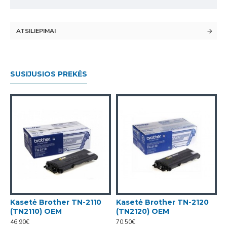
ATSILIEPIMAI
SUSIJUSIOS PREKĖS
Kasetė Brother TN-2110
Kasetė Brother TN-2120
T
(TN2110) OEM
(TN2120) OEM
(
46.90€
70.50€
5