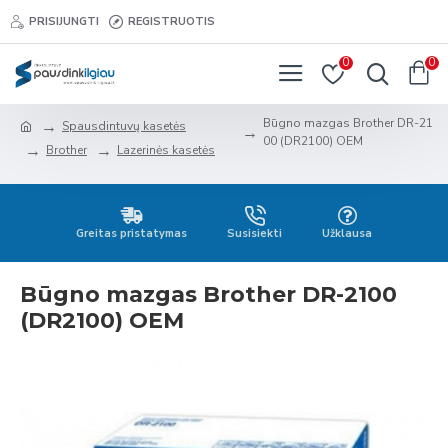
PRISIJUNGTI
REGISTRUOTIS
0
0
Būgno mazgas Brother DR-21
Spausdintuvų kasetės
00 (DR2100) OEM
Brother
Lazerinės kasetės
Greitas pristatymas
Susisiekti
Užklausa
Būgno mazgas Brother DR-2100
(DR2100) OEM