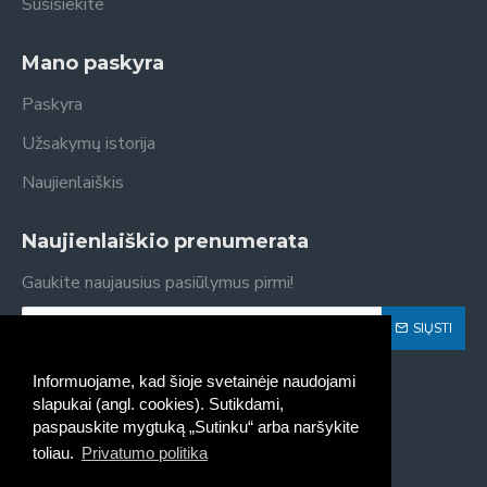
Susisiekite
Mano paskyra
Paskyra
Užsakymų istorija
Naujienlaiškis
Naujienlaiškio prenumerata
Gaukite naujausius pasiūlymus pirmi!
SIŲSTI
Susipažinau ir sutinku su
Privatumo politika
Informuojame, kad šioje svetainėje naudojami
slapukai (angl. cookies). Sutikdami,
paspauskite mygtuką „Sutinku“ arba naršykite
toliau.
Privatumo politika