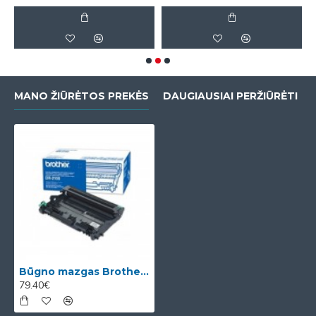
MANO ŽIŪRĖTOS PREKĖS
DAUGIAUSIAI PERŽIŪRĖTI
Būgno mazgas Brother DR-2100 (DR2100) OEM
79.40€