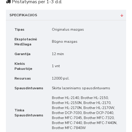
Pristatymas per 1-3 d.d.
SPECIFIKACIJOS
Tipas
Originalus mazgas
Eksplotacinė
Būgno mazgas
Medžiaga
Garantija
12 mėn
Kiekis
1 vnt
Pakuotėje
Resursas
12000 psl.
Spausdintuvams
Skirta lazeriniams spausdintuvams
Brother HL-2140, Brother HL-2150,
Brother HL-2150N, Brother HL-2170,
Brother HL-2170N, Brother HL-2170W,
Tinka
Brother DCP-7030, Brother DCP-7040,
Spausdintuvams
Brother MFC-7045, Brother MFC-7320,
Brother MFC-7440, Brother MFC-7440N,
Brother MFC-7840W