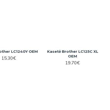
other LC1240Y OEM
Kasetė Brother LC125C XL
OEM
15.30€
19.70€