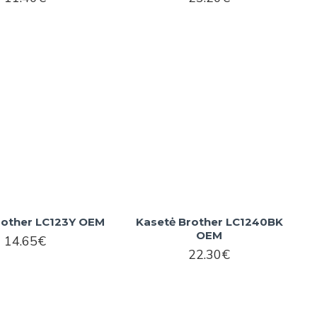
rother LC123Y OEM
Kasetė Brother LC1240BK
OEM
14.65€
22.30€