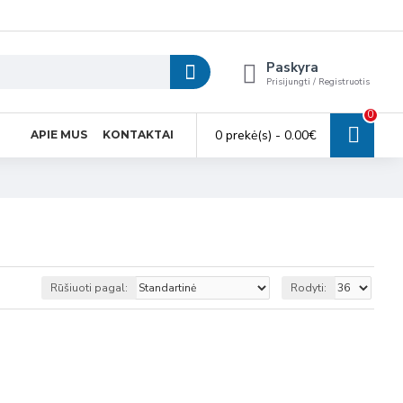
Paskyra
Prisijungti / Registruotis
0
0 prekė(s) - 0.00€
APIE MUS
KONTAKTAI
Rūšiuoti pagal:
Rodyti: