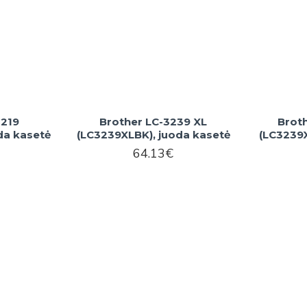
3219
Brother LC-3239 XL
Brot
da kasetė
(LC3239XLBK), juoda kasetė
(LC3239X
64.13€