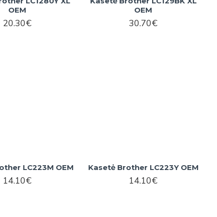
rother LC1280Y XL
Kasetė Brother LC129BK XL
OEM
OEM
20.30€
30.70€
rother LC223M OEM
Kasetė Brother LC223Y OEM
14.10€
14.10€