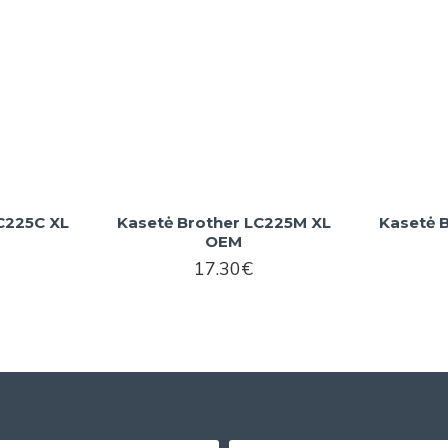
C225C XL
Kasetė Brother LC225M XL
Kasetė 
OEM
17.30€