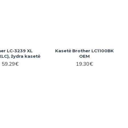
her LC-3239 XL
Kasetė Brother LC1100BK
LC), žydra kasetė
OEM
59.29€
19.30€