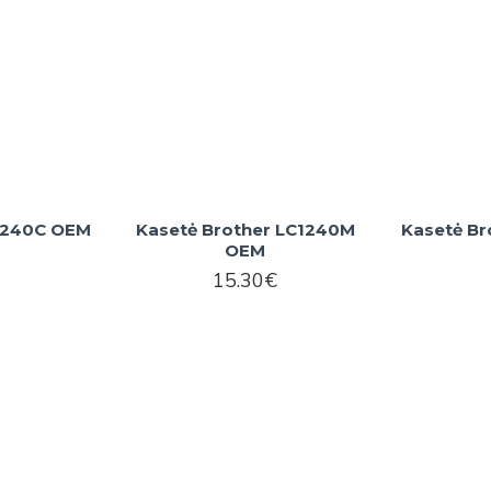
C1240C OEM
Kasetė Brother LC1240M
Kasetė Br
OEM
15.30€