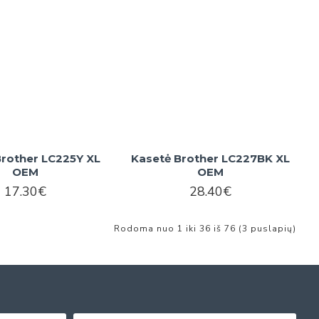
Brother LC225Y XL
Kasetė Brother LC227BK XL
OEM
OEM
17.30€
28.40€
Rodoma nuo 1 iki 36 iš 76 (3 puslapių)