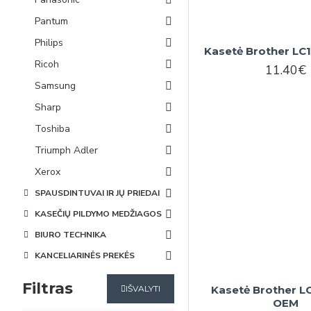
Pantum
Philips
Kasetė Brother L
Ricoh
11.40€
Samsung
Sharp
Toshiba
Triumph Adler
Xerox
SPAUSDINTUVAI IR JŲ PRIEDAI
KASEČIŲ PILDYMO MEDŽIAGOS
BIURO TECHNIKA
KANCELIARINĖS PREKĖS
Filtras
Kasetė Brother L
IŠVALYTI
OEM