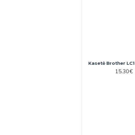
Kasetė Brother L
15.30€