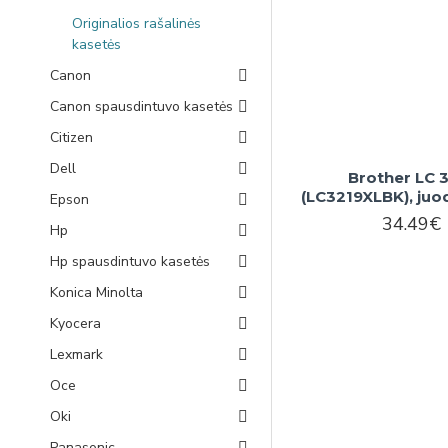
Originalios rašalinės
kasetės
Canon
Canon spausdintuvo kasetės
Citizen
Dell
Brother LC 
(LC3219XLBK), juo
Epson
34.49€
Hp
Hp spausdintuvo kasetės
Konica Minolta
Kyocera
Lexmark
Oce
Oki
Panasonic