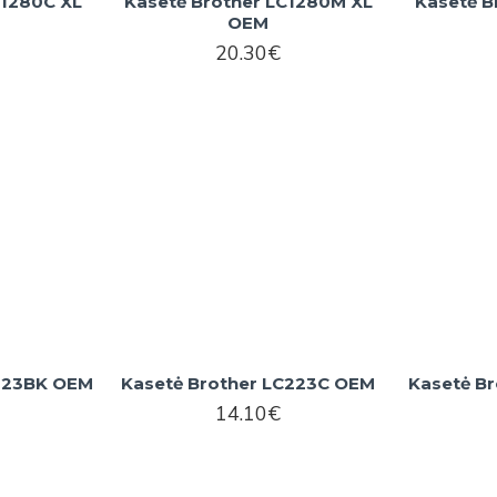
C1280C XL
Kasetė Brother LC1280M XL
Kasetė B
OEM
20.30€
C223BK OEM
Kasetė Brother LC223C OEM
Kasetė B
14.10€