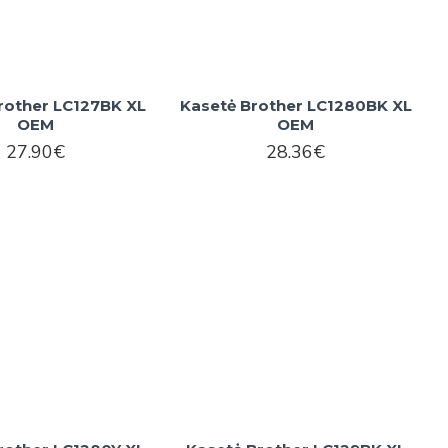
rother LC127BK XL
Kasetė Brother LC1280BK XL
OEM
OEM
27.90€
28.36€