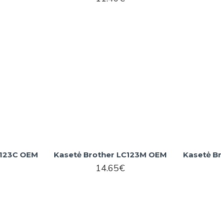
C123C OEM
Kasetė Brother LC123M OEM
Kasetė B
14.65€