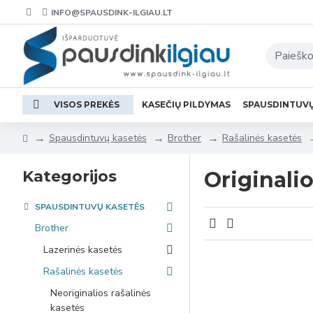
INFO@SPAUSDINK-ILGIAU.LT
VISOS PREKĖS
KASEČIŲ PILDYMAS
SPAUSDINTUV
Spausdintuvų kasetės
Brother
Rašalinės kasetės
Kategorijos
Originalio
SPAUSDINTUVŲ KASETĖS
Brother
Lazerinės kasetės
Rašalinės kasetės
Neoriginalios rašalinės
kasetės