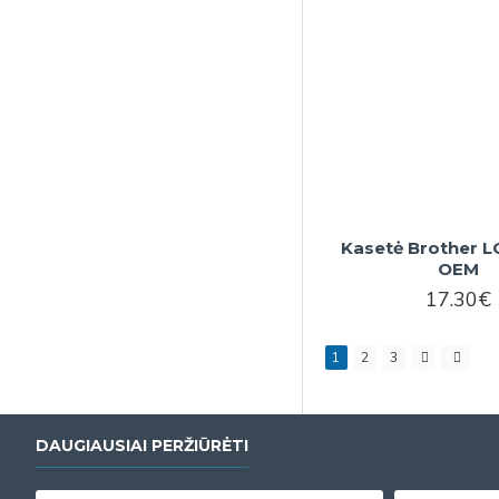
Kasetė Brother L
OEM
17.30€
1
2
3
DAUGIAUSIAI PERŽIŪRĖTI