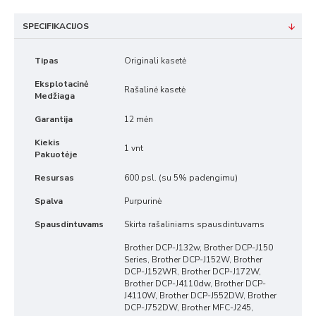
SPECIFIKACIJOS
Tipas
Originali kasetė
Eksplotacinė
Rašalinė kasetė
Medžiaga
Garantija
12 mėn
Kiekis
1 vnt
Pakuotėje
Resursas
600 psl. (su 5% padengimu)
Spalva
Purpurinė
Spausdintuvams
Skirta rašaliniams spausdintuvams
Brother DCP-J132w, Brother DCP-J150
Series, Brother DCP-J152W, Brother
DCP-J152WR, Brother DCP-J172W,
Brother DCP-J4110dw, Brother DCP-
J4110W, Brother DCP-J552DW, Brother
DCP-J752DW, Brother MFC-J245,