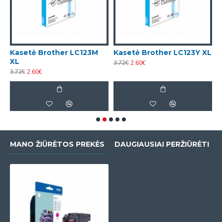
XL
Kasetė Brother LC123M
Kasetė Brother LC123Y XL
K
XL
R
3.72€
2.60€
3.72€
2.60€
1
MANO ŽIŪRĖTOS PREKĖS
DAUGIAUSIAI PERŽIŪRĖTI