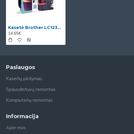
Kasetė Brother LC123M OEM
14.65€
Paslaugos
Kasečių pildymas
Spausdintuvų remontas
Kompiuterių remontas
Informacija
Apie mus