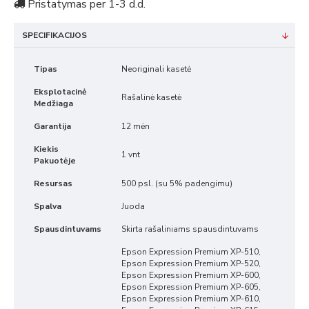
Pristatymas per 1-3 d.d.
SPECIFIKACIJOS
Tipas
Neoriginali kasetė
Eksplotacinė
Rašalinė kasetė
Medžiaga
Garantija
12 mėn
Kiekis
1 vnt
Pakuotėje
Resursas
500 psl. (su 5% padengimu)
Spalva
Juoda
Spausdintuvams
Skirta rašaliniams spausdintuvams
Epson Expression Premium XP-510,
Epson Expression Premium XP-520,
Epson Expression Premium XP-600,
Epson Expression Premium XP-605,
Epson Expression Premium XP-610,