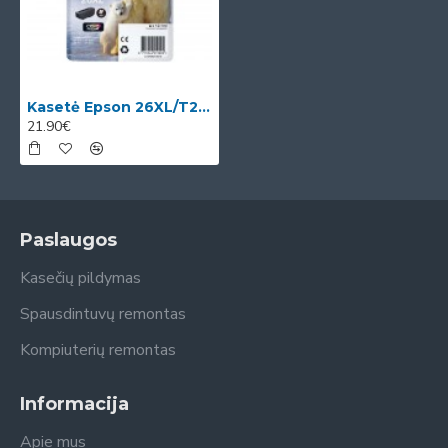
Kasetė Epson 26XL/T2621 (C13T26214012) OEM
21.90€
Paslaugos
Kasečių pildymas
Spausdintuvų remontas
Kompiuterių remontas
Informacija
Apie mus