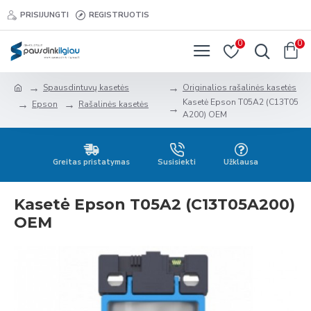
PRISIJUNGTI
REGISTRUOTIS
0
0
Spausdintuvų kasetės
Originalios rašalinės kasetės
Kasetė Epson T05A2 (C13T05
Epson
Rašalinės kasetės
A200) OEM
Greitas pristatymas
Susisiekti
Užklausa
Kasetė Epson T05A2 (C13T05A200)
OEM