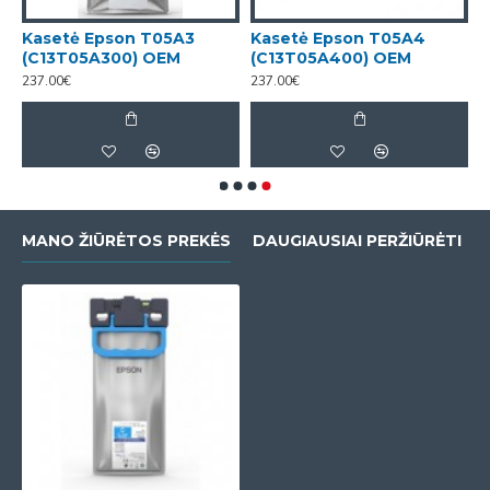
Kasetė Epson T05A3
Kasetė Epson T05A4
(C13T05A300) OEM
(C13T05A400) OEM
237.00€
237.00€
MANO ŽIŪRĖTOS PREKĖS
DAUGIAUSIAI PERŽIŪRĖTI