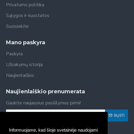
Privatumo politika
Sąlygos ir nuostatos
Susisiekite
Mano paskyra
Paskyra
Užsakymų istorija
Naujienlaiškis
Naujienlaiškio prenumerata
Gaukite naujausius pasiūlymus pirmi!
SIŲSTI
Susipažinau ir sutinku su
Privatumo politika
Informuojame, kad šioje svetainėje naudojami