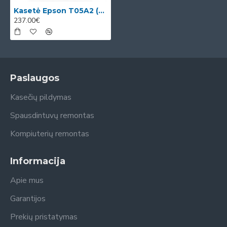
Kasetė Epson T05A2 (C13T05A200) OEM
237.00€
Paslaugos
Kasečių pildymas
Spausdintuvų remontas
Kompiuterių remontas
Informacija
Apie mus
Garantijos
Prekių pristatymas