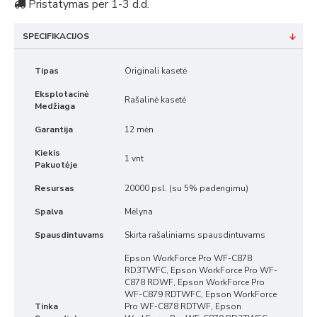
Pristatymas per 1-3 d.d.
SPECIFIKACIJOS
Tipas
Originali kasetė
Eksplotacinė
Rašalinė kasetė
Medžiaga
Garantija
12 mėn
Kiekis
1 vnt
Pakuotėje
Resursas
20000 psl. (su 5% padengimu)
Spalva
Mėlyna
Spausdintuvams
Skirta rašaliniams spausdintuvams
Epson WorkForce Pro WF-C878
RD3TWFC, Epson WorkForce Pro WF-
C878 RDWF, Epson WorkForce Pro
WF-C879 RDTWFC, Epson WorkForce
Tinka
Pro WF-C878 RDTWF, Epson