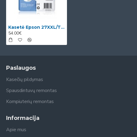
Kasetė Epson 27XXL/T2791 BK (C13T27114012) OEM
54.00€
Paslaugos
Kasečių pildymas
Spausdintuvų remontas
Kompiuterių remontas
Informacija
Apie mus