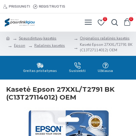
PRISIJUNGTI
REGISTRUOTIS
0
0
Spausdintuvų kasetės
Originalios rašalinės kasetės
Kasetė Epson 27XXL/T2791 BK
Epson
Rašalinės kasetės
(C13T27114012) OEM
Greitas pristatymas
Susisiekti
Užklausa
Kasetė Epson 27XXL/T2791 BK
(C13T27114012) OEM