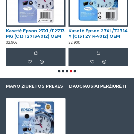
2
Kasetė Epson 27XL/T2713
Kasetė Epson 27XL/T2714
K
MG (C13T27134012) OEM
Y (C13T27144012) OEM
C
32.90€
32.90€
9
MANO ŽIŪRĖTOS PREKĖS
DAUGIAUSIAI PERŽIŪRĖTI