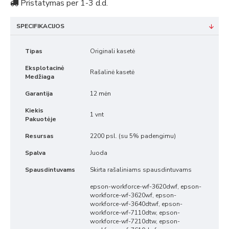
Pristatymas per 1-3 d.d.
SPECIFIKACIJOS
Tipas
Originali kasetė
Eksplotacinė
Rašalinė kasetė
Medžiaga
Garantija
12 mėn
Kiekis
1 vnt
Pakuotėje
Resursas
2200 psl. (su 5% padengimu)
Spalva
Juoda
Spausdintuvams
Skirta rašaliniams spausdintuvams
epson-workforce-wf-3620dwf, epson-
workforce-wf-3620wf, epson-
workforce-wf-3640dtwf, epson-
workforce-wf-7110dtw, epson-
workforce-wf-7210dtw, epson-