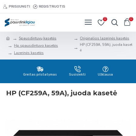
PRISIJUNGTI
REGISTRUOTIS
0
0
Spausdintuvų kasetės
Originalios lazerinės kasetės
HP (CF259A, 59A), juoda kaset
Hp spausdintuvo kasetės
ė
Lazerinės kasetės
Greitas pristatymas
Susisiekti
Užklausa
HP (CF259A, 59A), juoda kasetė