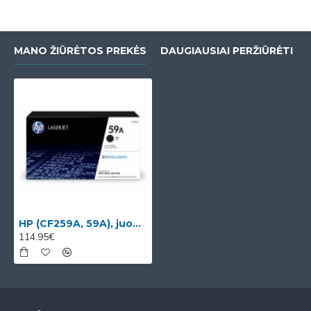
MANO ŽIŪRĖTOS PREKĖS
DAUGIAUSIAI PERŽIŪRĖTI
HP (CF259A, 59A), juoda kasetė
114.95€