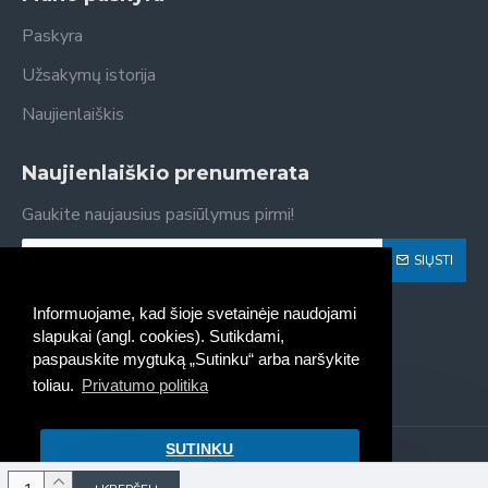
Paskyra
Užsakymų istorija
Naujienlaiškis
Naujienlaiškio prenumerata
Gaukite naujausius pasiūlymus pirmi!
SIŲSTI
Susipažinau ir sutinku su
Privatumo politika
Informuojame, kad šioje svetainėje naudojami
slapukai (angl. cookies). Sutikdami,
paspauskite mygtuką „Sutinku“ arba naršykite
toliau.
Privatumo politika
SUTINKU
Kaseta - spausdintuvų kasečių
pildymas, pardavimas © 2022