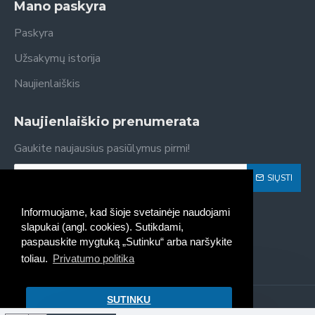
Mano paskyra
Paskyra
Užsakymų istorija
Naujienlaiškis
Naujienlaiškio prenumerata
Gaukite naujausius pasiūlymus pirmi!
SIŲSTI
Susipažinau ir sutinku su
Privatumo politika
Informuojame, kad šioje svetainėje naudojami
slapukai (angl. cookies). Sutikdami,
paspauskite mygtuką „Sutinku“ arba naršykite
toliau.
Privatumo politika
SUTINKU
Kaseta - spausdintuvų kasečių