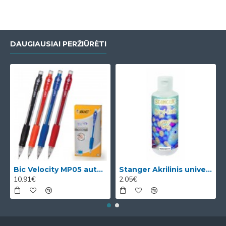
DAUGIAUSIAI PERŽIŪRĖTI
Bic Velocity MP05 automatinis pieštukas su 3 x 0.5mm HB grafitais (dėžutėje 12vnt. skirtingomis korp
Stanger Akrilinis universalus lakas, žvilgančio aukso efektas, 82 ml, 1 vnt KI12780A
10.91€
2.05€