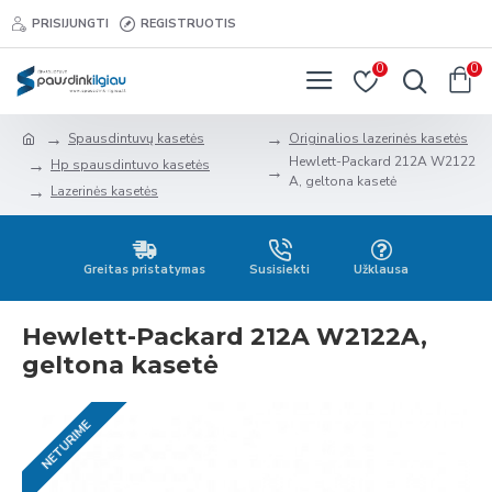
PRISIJUNGTI
REGISTRUOTIS
0
0
Spausdintuvų kasetės
Originalios lazerinės kasetės
Hewlett-Packard 212A W2122
Hp spausdintuvo kasetės
A, geltona kasetė
Lazerinės kasetės
Greitas pristatymas
Susisiekti
Užklausa
Hewlett-Packard 212A W2122A,
geltona kasetė
NETURIME