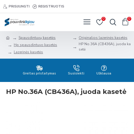
PRISIJUNGTI
REGISTRUOTIS
0
0
Spausdintuvų kasetės
Originalios lazerinės kasetės
HP No.36A (CB436A), juoda ka
Hp spausdintuvo kasetės
setė
Lazerinės kasetės
Greitas pristatymas
Susisiekti
Užklausa
HP No.36A (CB436A), juoda kasetė