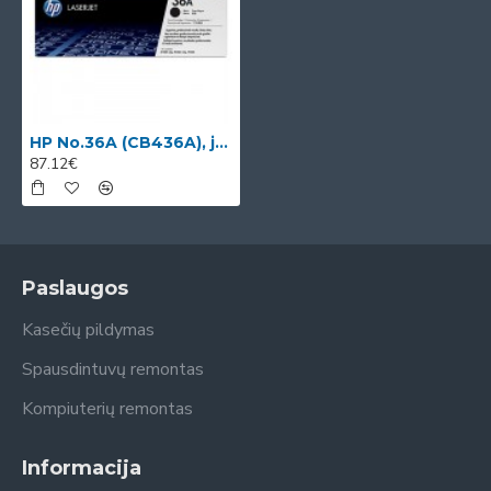
HP No.36A (CB436A), juoda kasetė
87.12€
Paslaugos
Kasečių pildymas
Spausdintuvų remontas
Kompiuterių remontas
Informacija