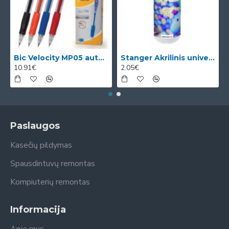
Bic Velocity MP05 automatinis pieštukas su 3 x 0.5mm HB grafitais (dėžutėje 12vnt. skirtingomis korp
Stanger Akrilinis universalus lakas, žvilgančio aukso efektas, 82 ml, 1 vnt KI12780A
10.91€
2.05€
Paslaugos
Kasečių pildymas
Spausdintuvų remontas
Kompiuterių remontas
Informacija