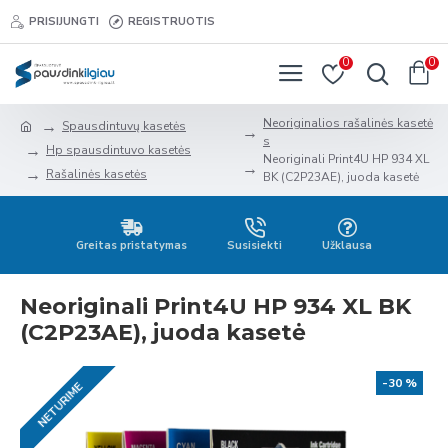
PRISIJUNGTI
REGISTRUOTIS
0
0
Neoriginalios rašalinės kasetė
Spausdintuvų kasetės
s
Hp spausdintuvo kasetės
Neoriginali Print4U HP 934 XL
Rašalinės kasetės
BK (C2P23AE), juoda kasetė
Greitas pristatymas
Susisiekti
Užklausa
Neoriginali Print4U HP 934 XL BK
(C2P23AE), juoda kasetė
-30 %
NETURIME