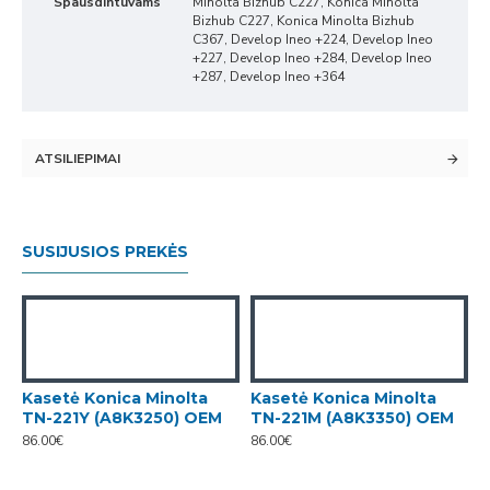
Spausdintuvams
Minolta Bizhub C227, Konica Minolta
Bizhub C227, Konica Minolta Bizhub
C367, Develop Ineo +224, Develop Ineo
+227, Develop Ineo +284, Develop Ineo
+287, Develop Ineo +364
ATSILIEPIMAI
SUSIJUSIOS PREKĖS
Kasetė Konica Minolta
Kasetė Konica Minolta
TN-221Y (A8K3250) OEM
TN-221M (A8K3350) OEM
86.00€
86.00€