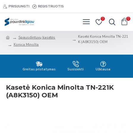
PRISIJUNGTI
REGISTRUOTIS
0
0
Kasetė Konica Minolta TN-221
Spausdintuvų kasetės
K (A8K3150) OEM
Konica Minolta
Greitas pristatymas
Susisiekti
Užklausa
Kasetė Konica Minolta TN-221K
(A8K3150) OEM