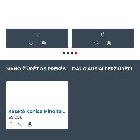
MANO ŽIŪRĖTOS PREKĖS
DAUGIAUSIAI PERŽIŪRĖTI
Kasetė Konica Minolta TN-221K (A8K3150) OEM
59.00€