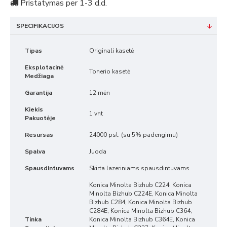
Pristatymas per 1-3 d.d.
SPECIFIKACIJOS
Tipas
Originali kasetė
Eksplotacinė
Tonerio kasetė
Medžiaga
Garantija
12 mėn
Kiekis
1 vnt
Pakuotėje
Resursas
24000 psl. (su 5% padengimu)
Spalva
Juoda
Spausdintuvams
Skirta lazeriniams spausdintuvams
Konica Minolta Bizhub C224, Konica
Minolta Bizhub C224E, Konica Minolta
Bizhub C284, Konica Minolta Bizhub
C284E, Konica Minolta Bizhub C364,
Tinka
Konica Minolta Bizhub C364E, Konica