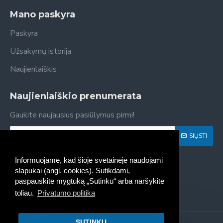
Mano paskyra
Paskyra
Užsakymų istorija
Naujienlaiškis
Naujienlaiškio prenumerata
Gaukite naujausius pasiūlymus pirmi!
SIŲSTI
Susipažinau ir sutinku su
Privatumo politika
Informuojame, kad šioje svetainėje naudojami
slapukai (angl. cookies). Sutikdami,
paspauskite mygtuką „Sutinku“ arba naršykite
toliau.
Privatumo politika
SUTINKU