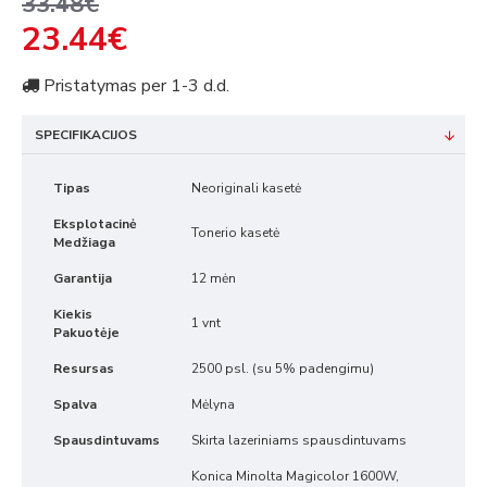
33.48€
23.44€
Pristatymas per 1-3 d.d.
SPECIFIKACIJOS
Tipas
Neoriginali kasetė
Eksplotacinė
Tonerio kasetė
Medžiaga
Garantija
12 mėn
Kiekis
1 vnt
Pakuotėje
Resursas
2500 psl. (su 5% padengimu)
Spalva
Mėlyna
Spausdintuvams
Skirta lazeriniams spausdintuvams
Konica Minolta Magicolor 1600W,