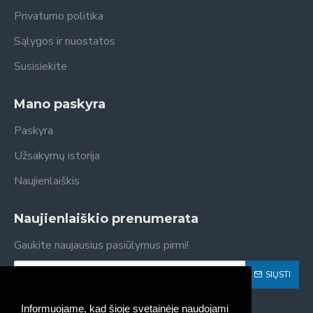
Privatumo politika
Sąlygos ir nuostatos
Susisiekite
Mano paskyra
Paskyra
Užsakymų istorija
Naujienlaiškis
Naujienlaiškio prenumerata
Gaukite naujausius pasiūlymus pirmi!
SIŲSTI
Susipažinau ir sutinku su
Privatumo politika
Informuojame, kad šioje svetainėje naudojami