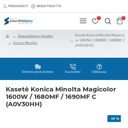
PRISIJUNGTI
REGISTRUOTIS
0
0
Kasetė Konica Minolta Magicol
Spausdintuvų kasetės
or 1600W / 1680MF / 1690MF C
Konica Minolta
(A0V30HH)
Greitas pristatymas
Susisiekti
Užklausa
Kasetė Konica Minolta Magicolor
1600W / 1680MF / 1690MF C
(A0V30HH)
-30 %