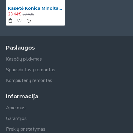
Kasetė Konica Minolta Magicolor 1600W / 1680MF / 1690MF C (A0V30HH)
23.44€
33.48€
Paslaugos
Kasečių pildymas
Spausdintuvų remontas
Kompiuterių remontas
Informacija
Apie mus
Garantijos
Prekių pristatymas