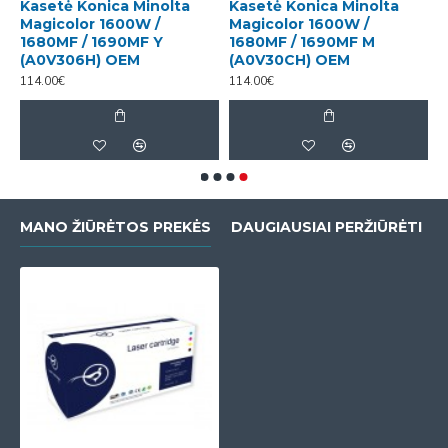
Kasetė Konica Minolta
Kasetė Konica Minolta
Magicolor 1600W /
Magicolor 1600W /
1680MF / 1690MF Y
1680MF / 1690MF M
(A0V306H) OEM
(A0V30CH) OEM
114.00€
114.00€
MANO ŽIŪRĖTOS PREKĖS
DAUGIAUSIAI PERŽIŪRĖTI