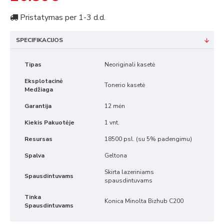
Pristatymas per 1-3 d.d.
SPECIFIKACIJOS
Tipas
Neoriginali kasetė
Eksplotacinė
Tonerio kasetė
Medžiaga
Garantija
12 mėn
Kiekis Pakuotėje
1 vnt.
Resursas
18500 psl. (su 5% padengimu)
Spalva
Geltona
Skirta lazeriniams
Spausdintuvams
spausdintuvams
Tinka
Konica Minolta Bizhub C200
Spausdintuvams