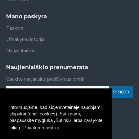
Mano paskyra
Paskyra
Užsakymų istorija
Naujienlaiškis
Naujienlaiškio prenumerata
Gaukite naujausius pasiūlymus pirmi!
SIŲSTI
Susipažinau ir sutinku su
Privatumo politika
Informuojame, kad šioje svetainėje naudojami
slapukai (angl. cookies). Sutikdami,
paspauskite mygtuką „Sutinku“ arba naršykite
toliau.
Privatumo politika