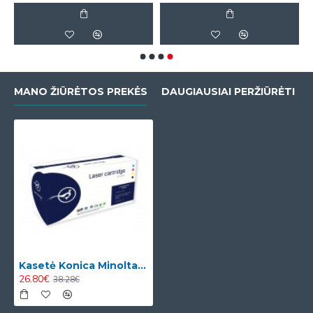
MANO ŽIŪRĖTOS PREKĖS
DAUGIAUSIAI PERŽIŪRĖTI
Kasetė Konica Minolta TN-213 / TN-214 / TN-314 (A0D7252) Y
26.80€
38.28€