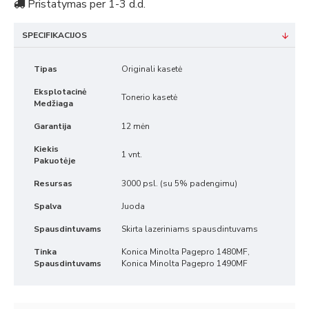
Pristatymas per 1-3 d.d.
SPECIFIKACIJOS
Tipas
Originali kasetė
Eksplotacinė
Tonerio kasetė
Medžiaga
Garantija
12 mėn
Kiekis
1 vnt.
Pakuotėje
Resursas
3000 psl. (su 5% padengimu)
Spalva
Juoda
Spausdintuvams
Skirta lazeriniams spausdintuvams
Tinka
Konica Minolta Pagepro 1480MF,
Spausdintuvams
Konica Minolta Pagepro 1490MF