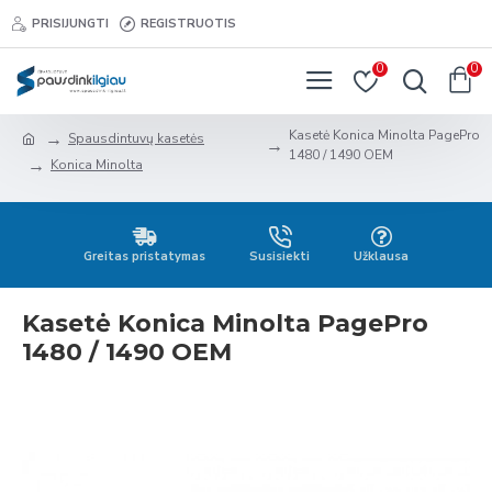
PRISIJUNGTI
REGISTRUOTIS
0
0
Kasetė Konica Minolta PagePro
Spausdintuvų kasetės
1480 / 1490 OEM
Konica Minolta
Greitas pristatymas
Susisiekti
Užklausa
Kasetė Konica Minolta PagePro
1480 / 1490 OEM