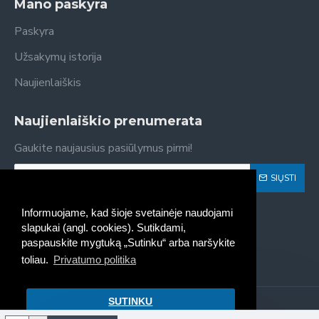
Mano paskyra
Paskyra
Užsakymų istorija
Naujienlaiškis
Naujienlaiškio prenumerata
Gaukite naujausius pasiūlymus pirmi!
SIŲSTI
Susipažinau ir sutinku su
Privatumo politika
Informuojame, kad šioje svetainėje naudojami
slapukai (angl. cookies). Sutikdami,
paspauskite mygtuką „Sutinku“ arba naršykite
toliau.
Privatumo politika
SUTINKU
Kaseta - spausdintuvų kasečių