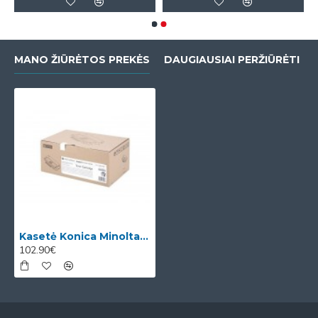
MANO ŽIŪRĖTOS PREKĖS
DAUGIAUSIAI PERŽIŪRĖTI
Kasetė Konica Minolta PagePro 1480 / 1490 OEM
102.90€