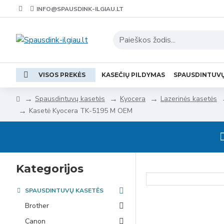
INFO@SPAUSDINK-ILGIAU.LT
VISOS PREKĖS
KASEČIŲ PILDYMAS
SPAUSDINTUV
Spausdintuvų kasetės
Kyocera
Lazerinės kasetės
Kasetė Kyocera TK-5195 M OEM
Kategorijos
SPAUSDINTUVŲ KASETĖS
Brother
Canon