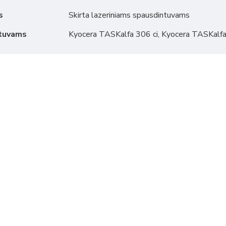
s
Skirta lazeriniams spausdintuvams
ntuvams
Kyocera TASKalfa 306 ci, Kyocera TASKalfa