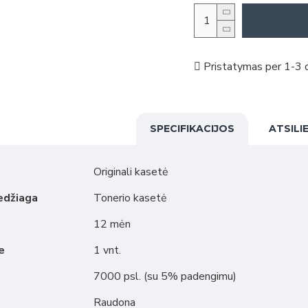
Pristatymas per 1-3 d
SPECIFIKACIJOS
ATSILI
Originali kasetė
edžiaga
Tonerio kasetė
12 mėn
e
1 vnt.
7000 psl. (su 5% padengimu)
Raudona