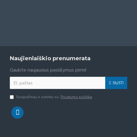
Naujienlaiškio prenumerata
Gaukite naujausius pasiūlymus pirmi!
SIŲSTI
Susipažinau ir sutinku su
Privatumo politika