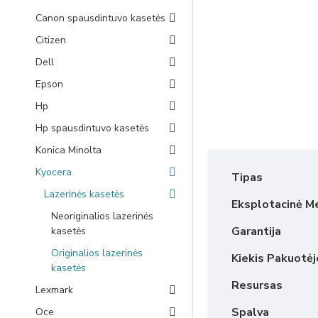
Canon spausdintuvo kasetės
Citizen
Dell
Epson
Hp
Hp spausdintuvo kasetės
Konica Minolta
Kyocera
Tipas
Lazerinės kasetės
Eksplotacinė M
Neoriginalios lazerinės
Garantija
kasetės
Originalios lazerinės
Kiekis Pakuotėj
kasetės
Resursas
Lexmark
Spalva
Oce