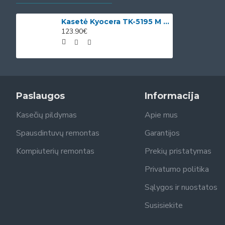
Kasetė Kyocera TK-5195 M OEM
123.90€
Paslaugos
Informacija
Kasečių pildymas
Apie mus
Spausdintuvų remontas
Garantijos
Kompiuterių remontas
Prekių pristatymas
Privatumo politika
Sąlygos ir nuostatos
Susisiekite