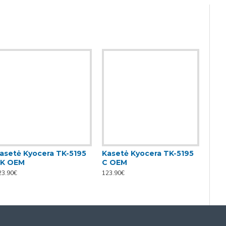
asetė Kyocera TK-5195
Kasetė Kyocera TK-5195
Kas
K OEM
C OEM
Y O
23.90€
123.90€
123.9