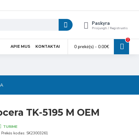
Paskyra
Prisijungti / Registruotis
0
0 prekė(s) - 0.00€
APIE MUS
KONTAKTAI
SA
ocera TK-5195 M OEM
TURIME
Prekės kodas:
SK23003261