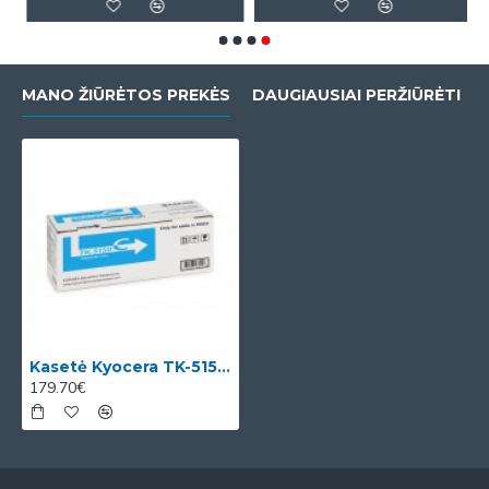
MANO ŽIŪRĖTOS PREKĖS
DAUGIAUSIAI PERŽIŪRĖTI
Kasetė Kyocera TK-5150 C OEM
179.70€