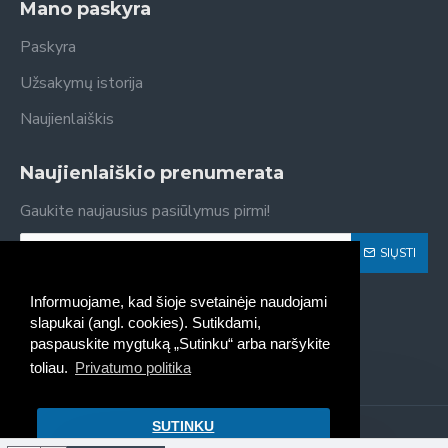
Mano paskyra
Paskyra
Užsakymų istorija
Naujienlaiškis
Naujienlaiškio prenumerata
Gaukite naujausius pasiūlymus pirmi!
SIŲSTI
Susipažinau ir sutinku su
Privatumo politika
Informuojame, kad šioje svetainėje naudojami
slapukai (angl. cookies). Sutikdami,
paspauskite mygtuką „Sutinku“ arba naršykite
toliau.
Privatumo politika
SUTINKU
Kaseta - spausdintuvų kasečių