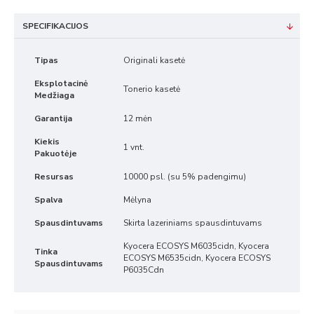
SPECIFIKACIJOS
Tipas
Originali kasetė
Eksplotacinė
Tonerio kasetė
Medžiaga
Garantija
12 mėn
Kiekis
1 vnt.
Pakuotėje
Resursas
10000 psl. (su 5% padengimu)
Spalva
Mėlyna
Spausdintuvams
Skirta lazeriniams spausdintuvams
Kyocera ECOSYS M6035cidn, Kyocera
Tinka
ECOSYS M6535cidn, Kyocera ECOSYS
Spausdintuvams
P6035Cdn