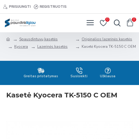
PRISIJUNGTI
REGISTRUOTIS
0
0
Spausdintuvų kasetės
Originalios lazerinės kasetės
Kyocera
Lazerinės kasetės
Kasetė Kyocera TK-5150 C OEM
Greitas pristatymas
Susisiekti
Užklausa
Kasetė Kyocera TK-5150 C OEM