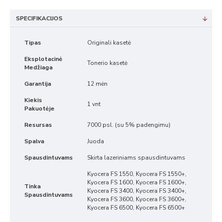
SPECIFIKACIJOS
Tipas
Originali kasetė
Eksplotacinė
Tonerio kasetė
Medžiaga
Garantija
12 mėn
Kiekis
1 vnt
Pakuotėje
Resursas
7000 psl. (su 5% padengimu)
Spalva
Juoda
Spausdintuvams
Skirta lazeriniams spausdintuvams
Kyocera FS 1550, Kyocera FS 1550+,
Kyocera FS 1600, Kyocera FS 1600+,
Tinka
Kyocera FS 3400, Kyocera FS 3400+,
Spausdintuvams
Kyocera FS 3600, Kyocera FS 3600+,
Kyocera FS 6500, Kyocera FS 6500+