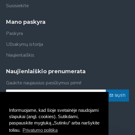
Susisiekite
Mano paskyra
Paskyra
Užsakymų istorija
Naujienlaiškis
Naujienlaiškio prenumerata
Gaukite naujausius pasiūlymus pirmi!
SIŲSTI
Susipažinau ir sutinku su
Privatumo politika
Informuojame, kad šioje svetainėje naudojami
slapukai (angl. cookies). Sutikdami,
paspauskite mygtuką „Sutinku“ arba naršykite
toliau.
Privatumo politika