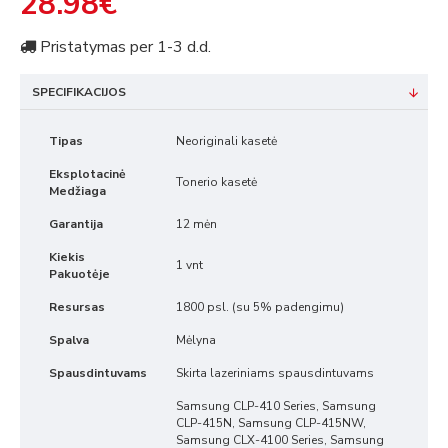
28.98€
Pristatymas per 1-3 d.d.
SPECIFIKACIJOS
Tipas
Neoriginali kasetė
Eksplotacinė
Tonerio kasetė
Medžiaga
Garantija
12 mėn
Kiekis
1 vnt
Pakuotėje
Resursas
1800 psl. (su 5% padengimu)
Spalva
Mėlyna
Spausdintuvams
Skirta lazeriniams spausdintuvams
Samsung CLP-410 Series, Samsung
CLP-415N, Samsung CLP-415NW,
Samsung CLX-4100 Series, Samsung