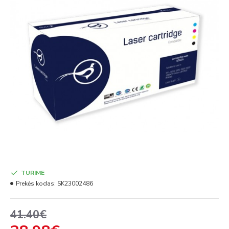
TURIME
Prekės kodas:
SK23002486
41.40€