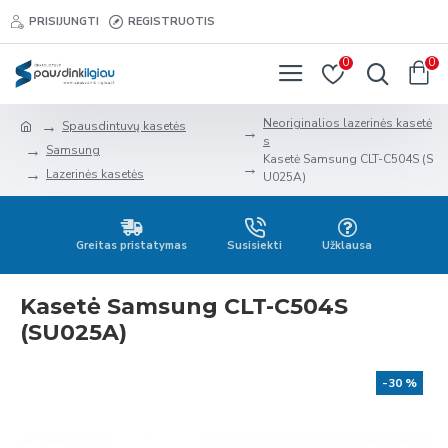
PRISIJUNGTI
REGISTRUOTIS
0
0
Neoriginalios lazerinės kasetė
Spausdintuvų kasetės
s
Samsung
Kasetė Samsung CLT-C504S (S
Lazerinės kasetės
U025A)
Greitas pristatymas
Susisiekti
Užklausa
Kasetė Samsung CLT-C504S
(SU025A)
-30 %