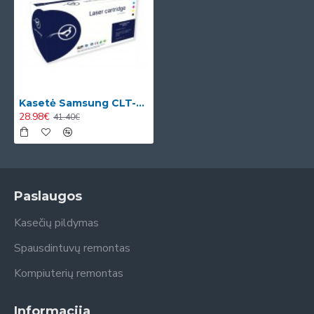
Kasetė Samsung CLT-C504S (SU025A)
28.98€
41.40€
Paslaugos
Kasečių pildymas
Spausdintuvų remontas
Kompiuterių remontas
Informacija